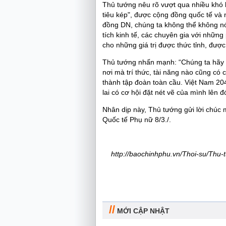
Thủ tướng nêu rõ vượt qua nhiều khó
tiêu kép", được cộng đồng quốc tế và
đồng DN, chúng ta không thể không nói
tích kinh tế, các chuyên gia với những
cho những giá trị được thức tỉnh, được
Thủ tướng nhấn mạnh: “Chúng ta hãy 
nơi mà trí thức, tài năng nào cũng có
thành tập đoàn toàn cầu. Việt Nam 204
lai có cơ hội đặt nét vẽ của mình lên
Nhân dịp này, Thủ tướng gửi lời chú
Quốc tế Phụ nữ 8/3./.
http://baochinhphu.vn/Thoi-su/Thu
//
MỚI CẬP NHẬT