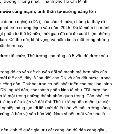
 Hội trường Thống nhất, Thành phố Hồ Chí Minh.
, nước càng mạnh, tinh thần tự cường càng lớn
c doanh nghiệp (DN), của các trí thức, chúng ta thấy rõ
phát triển cường thịnh vào năm 2045. Đó là niềm tin mãnh
t phần tư thế kỷ nữa, thời gian đủ dài để xuất hiện những
am. Có thể nói, khát vọng và niềm tin là một trong những
luận hôm nay.
n được tổ chức, Thủ tướng cho rằng có 5 vấn đề được nêu
 trong đó có vấn đề chuyển đổi số mạnh mẽ hơn nữa của
 mới thể chế, đây là “bà đỡ” cho DN và của đất nước, trong
ông dân. Thứ ba, trao cơ hội phát triển cho mọi loại hình
 DN, người dân, các thành phần kinh tế như FDI, hợp tác
ân là một trong những thành phần quan trọng. Cần phải có
t là tạo điều kiện về đất đai. Thứ tư là nguồn nhân lực Việt
i nghiệp sáng tạo, đi liền với đó là bảo vệ môi trường sống,
i cùng là bảo vệ văn hóa Việt Nam vì nếu mất văn hóa là
nền kinh tế quốc gia, trụ cột càng lớn thì dân càng giàu,