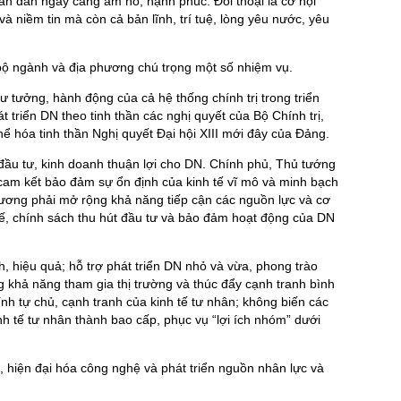
ân dân ngày càng ấm no, hạnh phúc. Đối thoại là cơ hội
và niềm tin mà còn cả bản lĩnh, trí tuệ, lòng yêu nước, yêu
bộ ngành và địa phương chú trọng một số nhiệm vụ.
ư tưởng, hành động của cả hệ thống chính trị trong triển
t triển DN theo tinh thần các nghị quyết của Bộ Chính trị,
hể hóa tinh thần Nghị quyết Đại hội XIII mới đây của Đảng.
 đầu tư, kinh doanh thuận lợi cho DN. Chính phủ, Thủ tướng
 cam kết bảo đảm sự ổn định của kinh tế vĩ mô và minh bạch
hương phải mở rộng khả năng tiếp cận các nguồn lực và cơ
hế, chính sách thu hút đầu tư và bảo đảm hoạt động của DN
, hiệu quả; hỗ trợ phát triển DN nhỏ và vừa, phong trào
g khả năng tham gia thị trường và thúc đẩy cạnh tranh bình
ính tự chủ, cạnh tranh của kinh tế tư nhân; không biến các
inh tế tư nhân thành bao cấp, phục vụ “lợi ích nhóm” dưới
 hiện đại hóa công nghệ và phát triển nguồn nhân lực và