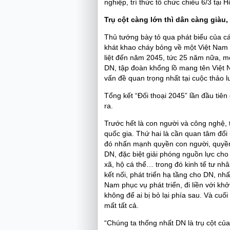
nghiệp, trí thức tổ chức chiều 6/3 tại
Trụ cột càng lớn thì dân càng giàu
Thủ tướng bày tỏ qua phát biểu của cá
khát khao cháy bỏng về một Việt Nam 
liệt đến năm 2045, tức 25 năm nữa, mộ
DN, tập đoàn khổng lồ mang tên Việt N
vấn đề quan trọng nhất tại cuộc thảo 
Tổng kết “Đối thoại 2045” lần đầu tiê
ra.
Trước hết là con người và công nghệ,
quốc gia. Thứ hai là cần quan tâm đổi
đó nhấn mạnh quyền con người, quyền c
DN, đặc biệt giải phóng nguồn lực cho
xã, hộ cá thể… trong đó kinh tế tư nh
kết nối, phát triển hạ tầng cho DN, nhấ
Nam phục vụ phát triển, đi liền với khở
không để ai bị bỏ lại phía sau. Và cuố
mất tất cả.
“Chúng ta thống nhất DN là trụ cột của 