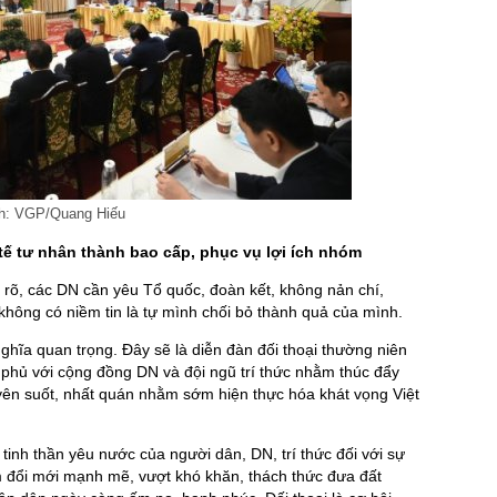
nh: VGP/Quang Hiếu
tế tư nhân thành bao cấp, phục vụ lợi ích nhóm
 rõ, các DN cần yêu Tổ quốc, đoàn kết, không nản chí,
 không có niềm tin là tự mình chối bỏ thành quả của mình.
ghĩa quan trọng. Đây sẽ là diễn đàn đối thoại thường niên
phủ với cộng đồng DN và đội ngũ trí thức nhằm thúc đẩy
xuyên suốt, nhất quán nhằm sớm hiện thực hóa khát vọng Việt
a tinh thần yêu nước của người dân, DN, trí thức đối với sự
m đổi mới mạnh mẽ, vượt khó khăn, thách thức đưa đất