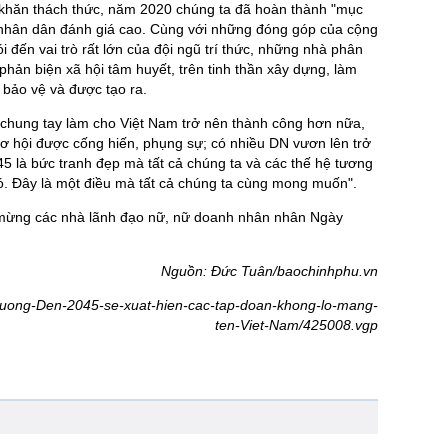
 khăn thách thức, năm 2020 chúng ta đã hoàn thành "mục
 nhân dân đánh giá cao. Cùng với những đóng góp của cộng
 đến vai trò rất lớn của đội ngũ trí thức, những nhà phân
 phản biện xã hội tâm huyết, trên tinh thần xây dựng, làm
 bảo vệ và được tạo ra.
chung tay làm cho Việt Nam trở nên thành công hơn nữa,
 cơ hội được cống hiến, phụng sự; có nhiều DN vươn lên trở
5 là bức tranh đẹp mà tất cả chúng ta và các thế hệ tương
 đó. Đây là một điều mà tất cả chúng ta cùng mong muốn".
c mừng các nhà lãnh đạo nữ, nữ doanh nhân nhân Ngày
Nguồn: Đức Tuân/baochinhphu.vn
-tuong-Den-2045-se-xuat-hien-cac-tap-doan-khong-lo-mang-
ten-Viet-Nam/425008.vgp