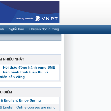
ành
Nghề báo
Chuyện dọc đường
M NHIỀU NHẤT
Hội thảo đồng hành cùng SME
trên hành trình tuân thủ và
triển bền vững
U ĐIỂM
 & English: Enjoy Spring
 & English: Online courses are rising