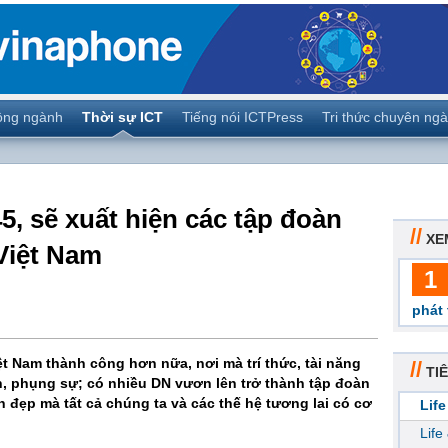
ộng ngành
Thời sự ICT
Tiếng nói ICTPress
Tri thức chuyên ng
, sẽ xuất hiện các tập đoàn
//
XE
Việt Nam
1
phát 
t Nam thành công hơn nữa, nơi mà trí thức, tài năng
//
TIÊ
, phụng sự; có nhiều DN vươn lên trở thành tập đoàn
h đẹp mà tất cả chúng ta và các thế hệ tương lai có cơ
Life
Life