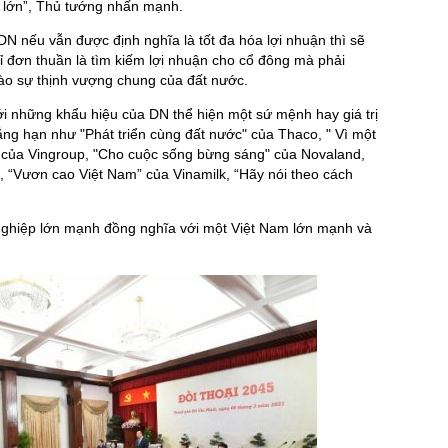
 lớn”, Thủ tướng nhấn mạnh.
DN nếu vẫn được định nghĩa là tốt đa hóa lợi nhuận thì sẽ
ỉ đơn thuần là tìm kiếm lợi nhuận cho cổ đông mà phải
 vào sự thịnh vượng chung của đất nước.
ới những khẩu hiệu của DN thể hiện một sứ mệnh hay giá trị
g hạn như "Phát triển cùng đất nước" của Thaco, " Vì một
 của Vingroup, "Cho cuộc sống bừng sáng" của Novaland,
k, “Vươn cao Việt Nam” của Vinamilk, “Hãy nói theo cách
nghiệp lớn mạnh đồng nghĩa với một Việt Nam lớn mạnh và