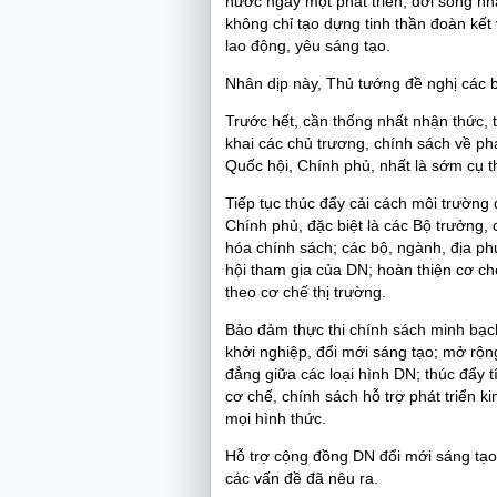
nước ngày một phát triển, đời sống nh
không chỉ tạo dựng tinh thần đoàn kết 
lao động, yêu sáng tạo.
Nhân dịp này, Thủ tướng đề nghị các 
Trước hết, cần thống nhất nhận thức, t
khai các chủ trương, chính sách về phá
Quốc hội, Chính phủ, nhất là sớm cụ t
Tiếp tục thúc đẩy cải cách môi trường
Chính phủ, đặc biệt là các Bộ trưởng,
hóa chính sách; các bộ, ngành, địa p
hội tham gia của DN; hoàn thiện cơ c
theo cơ chế thị trường.
Bảo đảm thực thi chính sách minh bạch
khởi nghiệp, đổi mới sáng tạo; mở rộn
đẳng giữa các loại hình DN; thúc đẩy t
cơ chế, chính sách hỗ trợ phát triển k
mọi hình thức.
Hỗ trợ cộng đồng DN đổi mới sáng tạo,
các vấn đề đã nêu ra.