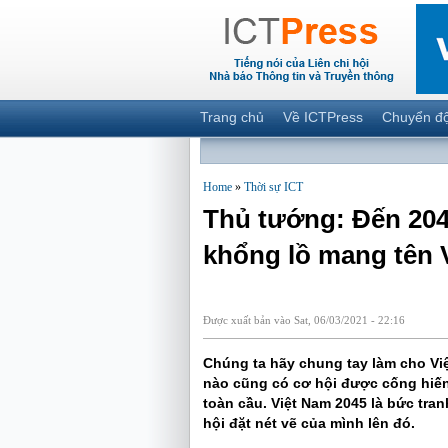
Trang chủ
Về ICTPress
Chuyển đ
Home
»
Thời sự ICT
Thủ tướng: Đến 2045
khổng lồ mang tên 
Được xuất bản vào Sat, 06/03/2021 - 22:16
Chúng ta hãy chung tay làm cho Việ
nào cũng có cơ hội được cống hiến
toàn cầu. Việt Nam 2045 là bức tran
hội đặt nét vẽ của mình lên đó.