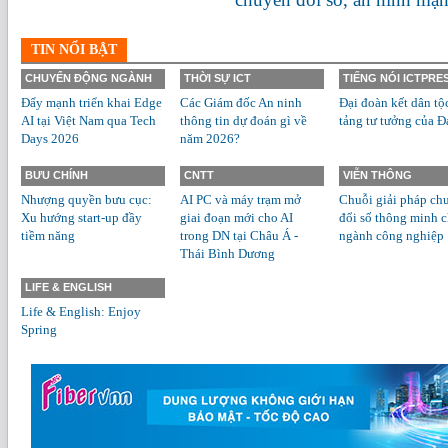
TIN NỔI BẬT
CHUYỂN ĐỘNG NGÀNH
THỜI SỰ ICT
TIẾNG NÓI ICTPRE
Đẩy mạnh triển khai Edge
Các Giám đốc An ninh
Đại đoàn kết dân tộ
AI tại Việt Nam qua Tech
thông tin dự đoán gì về
tảng tư tưởng của Đ
Days 2026
năm 2026?
BƯU CHÍNH
CNTT
VIỄN THÔNG
Nhượng quyền bưu cục:
AI PC và máy trạm mở
Chuỗi giải pháp ch
Xu hướng start-up đầy
giai đoạn mới cho AI
đổi số thông minh 
tiềm năng
trong DN tại Châu Á -
ngành công nghiệp
Thái Bình Dương
LIFE & ENGLISH
Life & English: Enjoy
Spring