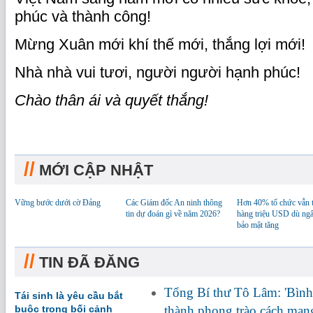
phúc và thành công!
Mừng Xuân mới khí thế mới, thắng lợi mới!
Nhà nhà vui tươi, người người hạnh phúc!
Chào thân ái và quyết thắng!
//
MỚI CẬP NHẬT
Vững bước dưới cờ Đảng
Các Giám đốc An ninh thông
Hơn 40% tổ chức vẫn t
tin dự đoán gì về năm 2026?
hàng triệu USD dù ngâ
bảo mật tăng
//
TIN ĐÃ ĐĂNG
Tổng Bí thư Tô Lâm: 'Bình 
Tái sinh là yêu cầu bắt
buộc trong bối cảnh
thành phong trào cách mạng