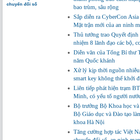
chuyển đối số
bao trùm, sâu rộng
Sắp diễn ra CyberCon Asia
Mặt trận mới của an ninh 
Thủ tướng trao Quyết định 
nhiệm 8 lãnh đạo các bộ, c
Diễn văn của Tổng Bí thư 
năm Quốc khánh
Xử lý kịp thời nguồn nhiễ
smart key không thể khởi 
Liên tiếp phát hiện trạm BT
Minh, có yếu tố người nướ
Bộ trưởng Bộ Khoa học và
Bộ Giáo dục và Đào tạo là
khoa Hà Nội
Tăng cường hợp tác Việt Na
chuyển đổi số, an ninh mạ