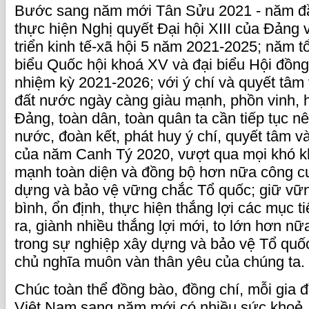
Bước sang năm mới Tân Sửu 2021 - năm đầu 
thực hiện Nghị quyết Đại hội XIII của Đảng 
triển kinh tế-xã hội 5 năm 2021-2025; năm t
biểu Quốc hội khoá XV và đại biểu Hội đồn
nhiệm kỳ 2021-2026; với ý chí và quyết tâm 
đất nước ngày càng giàu mạnh, phồn vinh, 
Đảng, toàn dân, toàn quân ta cần tiếp tục nê
nước, đoàn kết, phát huy ý chí, quyết tâm 
của năm Canh Tý 2020, vượt qua mọi khó kh
mạnh toàn diện và đồng bộ hơn nữa công cu
dựng và bảo vệ vững chắc Tổ quốc; giữ vữ
bình, ổn định, thực hiện thắng lợi các mục t
ra, giành nhiều thắng lợi mới, to lớn hơn n
trong sự nghiệp xây dựng và bảo vệ Tổ quố
chủ nghĩa muôn vàn thân yêu của chúng ta.
Chúc toàn thể đồng bào, đồng chí, mỗi gia 
Việt Nam sang năm mới có nhiều sức khoẻ, 