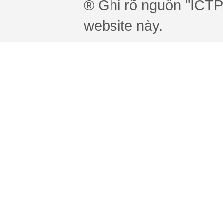
® Ghi rõ nguồn "ICTPr
website này.