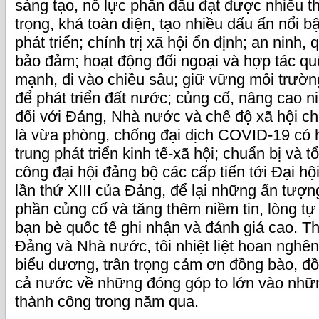
sáng tạo, nỗ lực phấn đấu đạt được nhiều t
trọng, khá toàn diện, tạo nhiều dấu ấn nổi bật
phát triển; chính trị xã hội ổn định; an ninh
bảo đảm; hoạt động đối ngoại và hợp tác q
mạnh, đi vào chiều sâu; giữ vững môi trườn
để phát triển đất nước; củng cố, nâng cao n
đối với Đảng, Nhà nước và chế độ xã hội c
là vừa phòng, chống đại dịch COVID-19 có 
trung phát triển kinh tế-xã hội; chuẩn bị và t
công đại hội đảng bộ các cấp tiến tới Đại hộ
lần thứ XIII của Đảng, để lại những ấn tượng
phần củng cố và tăng thêm niềm tin, lòng t
bạn bè quốc tế ghi nhận và đánh giá cao. T
Đảng và Nhà nước, tôi nhiệt liệt hoan nghê
biểu dương, trân trọng cảm ơn đồng bào, đồ
cả nước về những đóng góp to lớn vào nhữn
thành công trong năm qua.