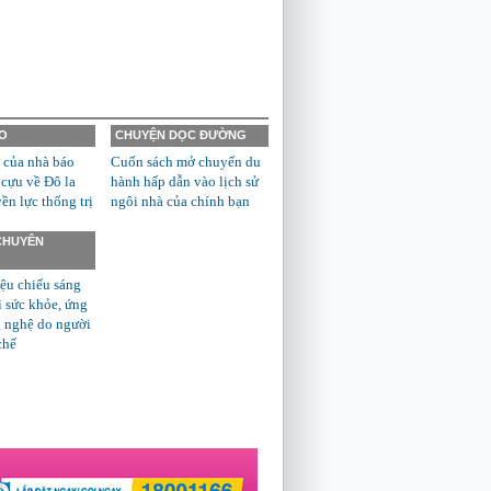
O
CHUYỆN DỌC ĐƯỜNG
 của nhà báo
Cuốn sách mở chuyến du
 cựu về Đô la
hành hấp dẫn vào lịch sử
n lực thống trị
ngôi nhà của chính bạn
 CHUYÊN
ệu chiếu sáng
ì sức khỏe, ứng
 nghệ do người
chế