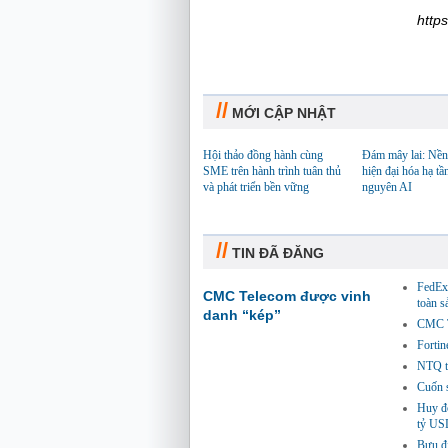
http
//
MỚI CẬP NHẬT
Hội thảo đồng hành cùng
Đám mây lai: Nền
SME trên hành trình tuân thủ
hiện đại hóa hạ tầ
và phát triển bền vững
nguyên AI
//
TIN ĐÃ ĐĂNG
FedEx 
CMC Telecom được vinh
toàn 
danh “kép”
CMC Te
Fortin
NTQ tă
Cuốn s
Huy độ
tỷ US
Bưu đi