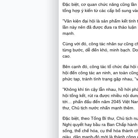
Đặc biệt, cơ quan chức năng cũng lần 
tổng hợp ý kiến từ các cấp bổ sung và
"Văn kiện đại hội là sản phẩm kết tinh
lần này nên đã được đưa ra thảo luận l
mạnh.
Cùng với đó, công tác nhân sự cũng c
từng bước, dễ đến khó, minh bạch. Do 
cao.
Bên cạnh đó, công tác tổ chức đại hội 
hội đến công tác an ninh, an toàn cũn
phức tạp, tránh tình trạng gặp nhau, “
"Không khí tin cậy lẫn nhau, hồ hởi ph
hội tổng kết, rút ra được nhiều nội 
tới… phấn đấu đến năm 2045 Việt Nam p
thư, Chủ tịch nước nhấn mạnh thêm.
Đặc biệt, theo Tổng Bí thư, Chủ tịch 
Nghị quyết hay bầu ra Ban Chấp hành 
sống, thể chế hóa, cụ thể hóa thành ch
giàu, dân mạnh-đó mới là thành công c