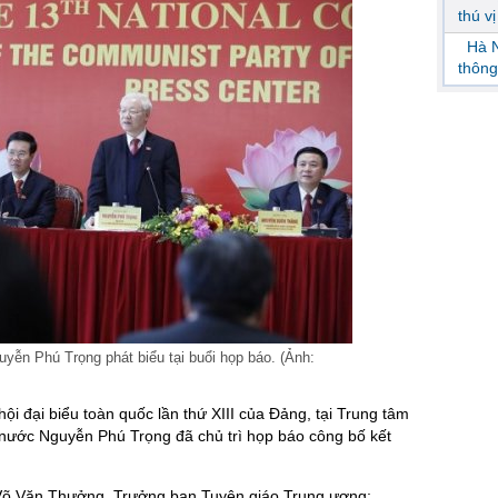
thú v
Hà N
thông
yễn Phú Trọng phát biểu tại buổi họp báo. (Ảnh:
ội đại biểu toàn quốc lần thứ XIII của Đảng, tại Trung tâm
h nước Nguyễn Phú Trọng đã chủ trì họp báo công bố kết
: Võ Văn Thưởng, Trưởng ban Tuyên giáo Trung ương;