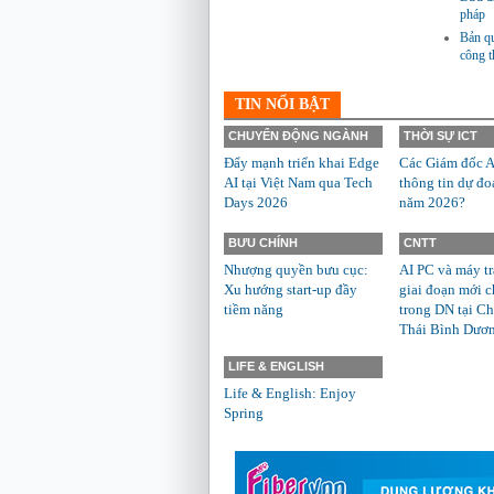
pháp
Bản qu
công 
TIN NỔI BẬT
CHUYỂN ĐỘNG NGÀNH
THỜI SỰ ICT
Đẩy mạnh triển khai Edge
Các Giám đốc A
AI tại Việt Nam qua Tech
thông tin dự đo
Days 2026
năm 2026?
BƯU CHÍNH
CNTT
Nhượng quyền bưu cục:
AI PC và máy t
Xu hướng start-up đầy
giai đoạn mới c
tiềm năng
trong DN tại Ch
Thái Bình Dươ
LIFE & ENGLISH
Life & English: Enjoy
Spring