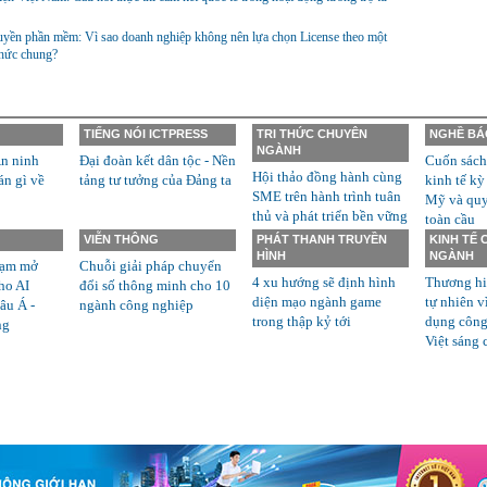
yền phần mềm: Vì sao doanh nghiệp không nên lựa chọn License theo một
thức chung?
TIẾNG NÓI ICTPRESS
TRI THỨC CHUYÊN
NGHỀ BÁ
NGÀNH
n ninh
Đại đoàn kết dân tộc - Nền
Cuốn sách
Hội thảo đồng hành cùng
án gì về
tảng tư tưởng của Đảng ta
kinh tế kỳ
SME trên hành trình tuân
Mỹ và quyề
thủ và phát triển bền vững
toàn cầu
VIỄN THÔNG
PHÁT THANH TRUYỀN
KINH TẾ
HÌNH
NGÀNH
rạm mở
Chuỗi giải pháp chuyển
4 xu hướng sẽ định hình
Thương hi
ho AI
đổi số thông minh cho 10
diện mạo ngành game
tự nhiên v
âu Á -
ngành công nghiệp
trong thập kỷ tới
dụng công
ng
Việt sáng 