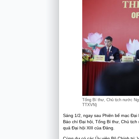
Tổng Bí thư, Chủ tịch nước Ngu
TTXVN)
Sáng 1/2, ngay sau Phiên bế mạc Đại h
Báo chí Đại hội, Tổng Bí thư, Chủ tịc
quả Đại hội XIII của Đảng.
Cùng dự có các Ủy viên Bộ Chính trị