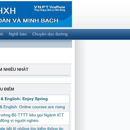
nh
Nghề báo
Chuyện dọc đường
M NHIỀU NHẤT
U ĐIỂM
 & English: Enjoy Spring
 & English: Online courses are rising
trưởng Bộ TTTT kêu gọi Ngành ICT
động vì người nghèo
le tiết lộ những tìm kiếm thông tin