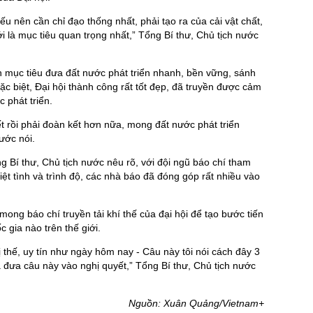
u nên cần chỉ đạo thống nhất, phải tạo ra của cải vật chất,
 là mục tiêu quan trọng nhất,” Tổng Bí thư, Chủ tịch nước
 mục tiêu đưa đất nước phát triển nhanh, bền vững, sánh
Đặc biệt, Đại hội thành công rất tốt đẹp, đã truyền được cảm
 phát triển.
t rồi phải đoàn kết hơn nữa, mong đất nước phát triển
ước nói.
g Bí thư, Chủ tịch nước nêu rõ, với đội ngũ báo chí tham
iệt tình và trình độ, các nhà báo đã đóng góp rất nhiều vào
mong báo chí truyền tải khí thế của đại hội để tạo bước tiến
gia nào trên thế giới.
 thế, uy tín như ngày hôm nay - Câu này tôi nói cách đây 3
 đưa câu này vào nghị quyết,” Tổng Bí thư, Chủ tịch nước
Nguồn: Xuân Quảng/Vietnam+