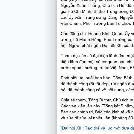
Nguyễn Xuân Thắng, Chủ tịch Hội đồng
gia Hồ Chí Minh; Bí thư Trung ương
các Ủy viên Trung ương Đảng: Nguyễn
Văn Chính, Phó Trưởng ban Tổ chức 
Các đồng chí: Hoàng Bình Quân, Ủy v
ương; Lê Mạnh Hùng, Phó Trưởng ban 
hội, Người phát ngôn Đại hội XIII củ
Tham dự còn có đại diện lãnh đạo một
diện lãnh đạo một số cơ quan báo chí
nước ngoài thường trú tại Việt Nam; 6
Phát biểu tại buổi họp báo, Tổng Bí th
đã thành công rất tốt đẹp, rút ngắn đ
hội đã thành công cả về nội dung, các
Chia sẻ thêm, Tổng Bí thư, Chủ tịch nư
Các văn kiện lần này (Tổng kết 5 năm, n
Báo cáo chính trị, Báo cáo kinh tế xã
và sửa đi sửa lại nhiều lần (khoảng 80 
[Đại hội XIII: Tạo thế và lực mới đưa đ