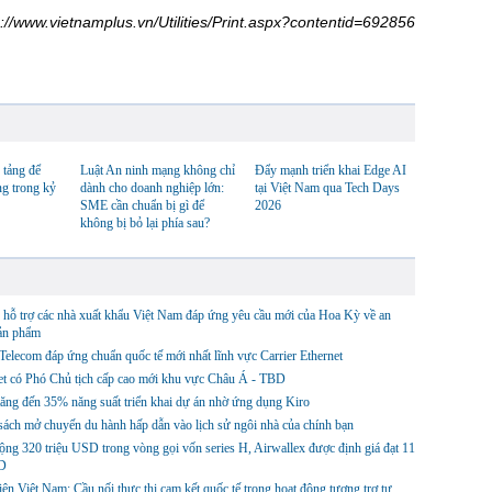
s://www.vietnamplus.vn/Utilities/Print.aspx?contentid=692856
 tảng để
Luật An ninh mạng không chỉ
Đẩy mạnh triển khai Edge AI
ng trong kỷ
dành cho doanh nghiệp lớn:
tại Việt Nam qua Tech Days
SME cần chuẩn bị gì để
2026
không bị bỏ lại phía sau?
hỗ trợ các nhà xuất khẩu Việt Nam đáp ứng yêu cầu mới của Hoa Kỳ về an
sản phẩm
lecom đáp ứng chuẩn quốc tế mới nhất lĩnh vực Carrier Ethernet
et có Phó Chủ tịch cấp cao mới khu vực Châu Á - TBD
ng đến 35% năng suất triển khai dự án nhờ ứng dụng Kiro
ách mở chuyến du hành hấp dẫn vào lịch sử ngôi nhà của chính bạn
ng 320 triệu USD trong vòng gọi vốn series H, Airwallex được định giá đạt 11
D
ện Việt Nam: Cầu nối thực thi cam kết quốc tế trong hoạt động tương trợ tư