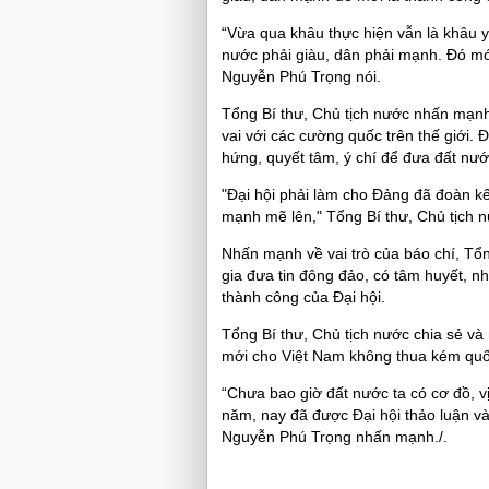
“Vừa qua khâu thực hiện vẫn là khâu yế
nước phải giàu, dân phải mạnh. Đó mới
Nguyễn Phú Trọng nói.
Tổng Bí thư, Chủ tịch nước nhấn mạnh
vai với các cường quốc trên thế giới. 
hứng, quyết tâm, ý chí để đưa đất nước
"Đại hội phải làm cho Đảng đã đoàn kế
mạnh mẽ lên," Tổng Bí thư, Chủ tịch n
Nhấn mạnh về vai trò của báo chí, Tổn
gia đưa tin đông đảo, có tâm huyết, nh
thành công của Đại hội.
Tổng Bí thư, Chủ tịch nước chia sẻ và 
mới cho Việt Nam không thua kém quốc 
“Chưa bao giờ đất nước ta có cơ đồ, vị
năm, nay đã được Đại hội thảo luận và
Nguyễn Phú Trọng nhấn mạnh./.