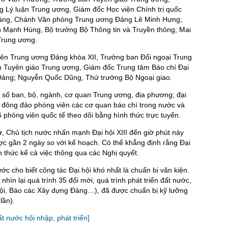
 Lý luận Trung ương, Giám đốc Học viện Chính trị quốc
 Đảng, Chánh Văn phòng Trung ương Đảng Lê Minh Hưng;
 Mạnh Hùng, Bộ trưởng Bộ Thông tin và Truyền thông; Mai
Trung ương.
iên Trung ương Đảng khóa XII, Trưởng ban Đối ngoại Trung
Tuyên giáo Trung ương, Giám đốc Trung tâm Báo chí Đại
a Đảng; Nguyễn Quốc Dũng, Thứ trưởng Bộ Ngoại giao.
 số ban, bộ, ngành, cơ quan Trung ương, địa phương; đại
; đông đảo phóng viên các cơ quan báo chí trong nước và
6 phóng viên quốc tế theo dõi bằng hình thức trực tuyến.
ư, Chủ tịch nước nhấn mạnh Đại hội XIII đến giờ phút này
ược gần 2 ngày so với kế hoạch. Có thể khẳng định rằng Đại
h thức kể cả việc thông qua các Nghị quyết.
ớc cho biết công tác Đại hội khó nhất là chuẩn bị văn kiện.
hìn lại quá trình 35 đổi mới, quá trình phát triển đất nước,
 hội, Báo các Xây dựng Đảng…), đã được chuẩn bị kỹ lưỡng
lần).
ất nước hội nhập, phát triển]