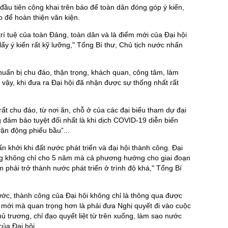
đầu tiên công khai trên báo để toàn dân đóng góp ý kiến,
o để hoàn thiện văn kiện.
 trí tuệ của toàn Đảng, toàn dân và là điểm mới của Đại hội
ấy ý kiến rất kỹ lưỡng," Tổng Bí thư, Chủ tịch nước nhấn
huẩn bị chu đáo, thận trọng, khách quan, công tâm, làm
vậy, khi đưa ra Đại hội đã nhận được sự thống nhất rất
rất chu đáo, từ nơi ăn, chỗ ở của các đại biểu tham dự đại
g đảm bảo tuyệt đối nhất là khi dịch COVID-19 diễn biến
vận động phiếu bầu”...
ấn khởi khi đất nước phát triển và đại hội thành công. Đại
dung không chỉ cho 5 năm mà cả phương hướng cho giai đoạn
hải trở thành nước phát triển ở trình độ khá," Tổng Bí
nước, thành công của Đại hội không chỉ là thông qua được
mới mà quan trọng hơn là phải đưa Nghị quyết đi vào cuộc
ủ trương, chỉ đạo quyết liệt từ trên xuống, làm sao nước
ủa Đại hội.