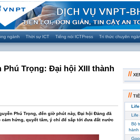
ộng ngành
Thời sự ICT
Tiếng nói ICTPress
Tri thức chuyên ngà
Phú Trọng: Đại hội XIII thành
//
XE
//
TIÊ
Life
guyễn Phú Trọng, đến giờ phút này, Đại hội Đảng đã
Life
c cảm hứng, quyết tâm, ý chí để sắp tới đưa đất nước
Bộ 
hành 
Goog