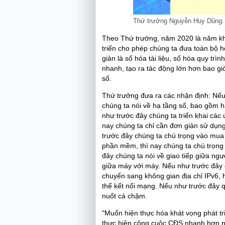
Thứ trưởng Nguyễn Huy Dũng: C
Theo Thứ trưởng, năm 2020 là năm kh
triển cho phép chúng ta đưa toàn bộ 
giản là số hóa tài liệu, số hóa quy trì
nhanh, tạo ra tác động lớn hơn bao giờ 
số.
Thứ trưởng đưa ra các nhận định: Nếu 
chúng ta nói về hạ tầng số, bao gồm 
như trước đây chúng ta triển khai các ứ
nay chúng ta chỉ cần đơn giản sử dụn
trước đây chúng ta chú trọng vào mua 
phần mềm, thì nay chúng ta chú trọng 
đây chúng ta nói về giao tiếp giữa ngư
giữa máy với máy. Nếu như trước đây ch
chuyển sang không gian địa chỉ IPv6, h
thể kết nối mạng. Nếu như trước đây qu
nuốt cá chậm.
"Muốn hiện thực hóa khát vọng phát tr
thực hiện công cuộc CĐS nhanh hơn 