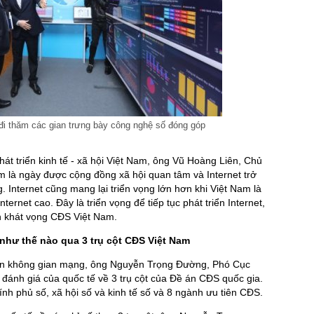
i thăm các gian trưng bày công nghệ số đóng góp
phát triển kinh tế - xã hội Việt Nam, ông Vũ Hoàng Liên, Chủ
am là ngày được cộng đồng xã hội quan tâm và Internet trở
g. Internet cũng mang lại triển vọng lớn hơn khi Việt Nam là
ernet cao. Đây là triển vọng để tiếp tục phát triển Internet,
ện khát vọng CĐS Việt Nam.
 như thế nào qua 3 trụ cột CĐS Việt Nam
trên không gian mạng, ông Nguyễn Trọng Đường, Phó Cục
đánh giá của quốc tế về 3 trụ cột của Đề án CĐS quốc gia.
hính phủ số, xã hội số và kinh tế số và 8 ngành ưu tiên CĐS.