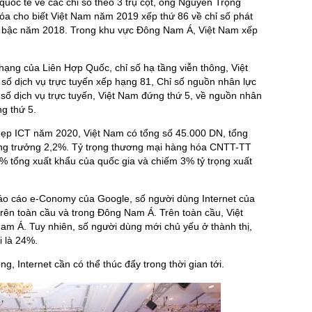
quốc tế về các chỉ số theo 3 trụ cột, ông Nguyễn Trọng
a cho biết Việt Nam năm 2019 xếp thứ 86 về chỉ số phát
 2 bậc năm 2018. Trong khu vực Đông Nam Á, Việt Nam xếp
hạng của Liên Hợp Quốc, chỉ số hạ tầng viễn thông, Việt
số dịch vụ trực tuyến xếp hạng 81, Chỉ số nguồn nhân lực
số dịch vụ trực tuyến, Việt Nam đứng thứ 5, về nguồn nhân
ng thứ 5.
 hẹp ICT năm 2020, Việt Nam có tổng số 45.000 DN, tổng
tăng trưởng 2,2%. Tỷ trọng thương mại hàng hóa CNTT-TT
 tổng xuất khẩu của quốc gia và chiếm 3% tỷ trọng xuất
 báo cáo e-Conomy của Google, số người dùng Internet của
 trên toàn cầu và trong Đông Nam Á. Trên toàn cầu, Việt
m Á. Tuy nhiên, số người dùng mới chủ yếu ở thành thị,
i là 24%.
, Internet cần có thể thúc đẩy trong thời gian tới.