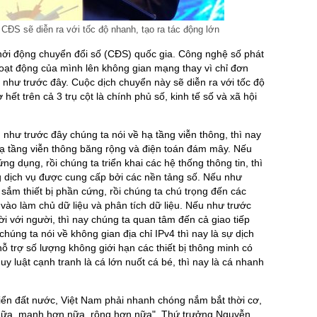
ĐS sẽ diễn ra với tốc độ nhanh, tạo ra tác động lớn
ởi động chuyển đổi số (CĐS) quốc gia. Công nghệ số phát
hoạt động của mình lên không gian mạng thay vì chỉ đơn
nh như trước đây. Cuộc dịch chuyển này sẽ diễn ra với tốc độ
hết trên cả 3 trụ cột là chính phủ số, kinh tế số và xã hội
như trước đây chúng ta nói về hạ tầng viễn thông, thì nay
hạ tầng viễn thông băng rộng và điện toán đám mây. Nếu
ng dụng, rồi chúng ta triển khai các hệ thống thông tin, thì
g dịch vụ được cung cấp bởi các nền tảng số. Nếu như
sắm thiết bị phần cứng, rồi chúng ta chú trọng đến các
vào làm chủ dữ liệu và phân tích dữ liệu. Nếu như trước
ời với người, thì nay chúng ta quan tâm đến cả giao tiếp
úng ta nói về không gian địa chỉ IPv4 thì nay là sự dịch
ỗ trợ số lượng không giới hạn các thiết bị thông minh có
y luật cạnh tranh là cá lớn nuốt cá bé, thì nay là cá nhanh
iển đất nước, Việt Nam phải nhanh chóng nắm bắt thời cơ,
nữa, mạnh hơn nữa, rộng hơn nữa", Thứ trưởng Nguyễn