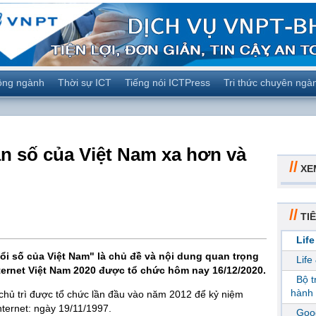
ộng ngành
Thời sự ICT
Tiếng nói ICTPress
Tri thức chuyên ngà
 số của Việt Nam xa hơn và
//
XE
//
TIÊ
Life
i số của Việt Nam" là chủ đề và nội dung quan trọng
Life
ternet Việt Nam 2020 được tổ chức hôm nay 16/12/2020.
Bộ 
hành 
 chủ trì được tổ chức lần đầu vào năm 2012 để kỷ niệm
ternet: ngày 19/11/1997.
Goog