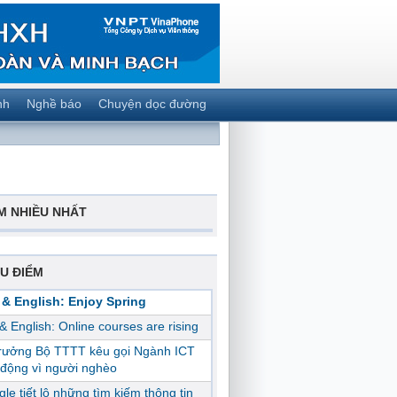
nh
Nghề báo
Chuyện dọc đường
M NHIỀU NHẤT
U ĐIỂM
 & English: Enjoy Spring
 & English: Online courses are rising
trưởng Bộ TTTT kêu gọi Ngành ICT
động vì người nghèo
le tiết lộ những tìm kiếm thông tin