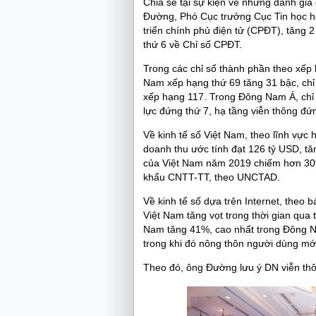
Chia sẻ tại sự kiện về những đánh giá 
Đường, Phó Cục trưởng Cục Tin học hó
triển chính phủ điện tử (CPĐT), tăng
thứ 6 về Chỉ số CPĐT.
Trong các chỉ số thành phần theo xếp 
Nam xếp hạng thứ 69 tăng 31 bậc, chỉ 
xếp hạng 117. Trong Đông Nam Á, chỉ 
lực đứng thứ 7, hạ tầng viễn thông đứ
Về kinh tế số Việt Nam, theo lĩnh vực
doanh thu ước tính đạt 126 tỷ USD, 
của Việt Nam năm 2019 chiếm hơn 30%
khẩu CNTT-TT, theo UNCTAD.
Về kinh tế số dựa trên Internet, theo
Việt Nam tăng vọt trong thời gian qua
Nam tăng 41%, cao nhất trong Đông Na
trong khi đó nông thôn người dùng mớ
Theo đó, ông Đường lưu ý DN viễn thông