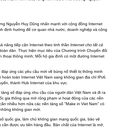
ưởng Nguyễn Huy Dũng nhấn mạnh với cộng đồng Internet
ính định hướng để cơ quan nhà nước, doanh nghiệp và cộng
ả năng tiếp cận Internet theo tinh thần
Internet cho tất cả
 toàn dân. Thực hiện mục tiêu của Chương trình Chuyển đổi
n thoại thông minh; Mỗi hộ gia đình có một đường Internet
ia đáp ứng các yêu cầu mới về bùng nổ thiết bị thông minh
i hoàn toàn Internet Việt Nam sang không gian địa chỉ IPv6.
uyển, thành Hub Internet của khu vực.
ền tảng số đáp ứng nhu cầu của người dân Việt Nam và đi ra
ốc gia thông qua mở rộng phạm vi hoạt động của các nền
 cần nhiều hơn nữa các nền tảng số "Make in Viet Nam" có
 những không gian mới.
 số quốc gia, làm chủ không gian mạng quốc gia, bảo vệ
 cần được ưu tiên hàng đầu. Bản chất của Internet là mở,