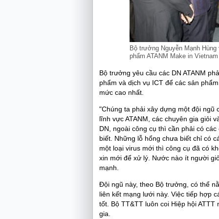
Bộ trưởng Nguyễn Mạnh Hùng và
phẩm ATANM Make in Vietnam t
Bộ trưởng yêu cầu các DN ATANM phải 
phẩm và dịch vụ ICT để các sản phẩm,
mức cao nhất.
"Chúng ta phải xây dựng một đội ngũ 
lĩnh vực ATANM, các chuyên gia giỏi v
DN, ngoài công cụ thì cần phải có các 
biết. Những lỗ hổng chưa biết chỉ có c
một loại virus mới thì công cụ đã có k
xin mới để xử lý. Nước nào ít người gi
mạnh.
Đội ngũ này, theo Bộ trưởng, có thể 
liên kết mạng lưới này. Việc tiếp hợp 
tốt. Bộ TT&TT luôn coi Hiệp hội ATTT
gia.