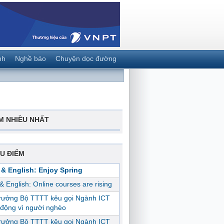
nh
Nghề báo
Chuyện dọc đường
M NHIỀU NHẤT
U ĐIỂM
 & English: Enjoy Spring
 & English: Online courses are rising
trưởng Bộ TTTT kêu gọi Ngành ICT
động vì người nghèo
trưởng Bộ TTTT kêu gọi Ngành ICT