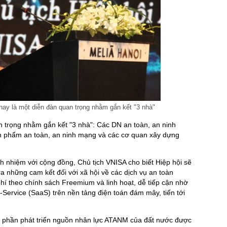
ay là một diễn đàn quan trọng nhằm gắn kết "3 nhà"
n trọng nhằm gắn kết "3 nhà": Các DN an toàn, an ninh
ản phẩm an toàn, an ninh mạng và các cơ quan xây dựng
ách nhiệm với cộng đồng, Chủ tịch VNISA cho biết Hiệp hội sẽ
ra những cam kết đối với xã hội về các dịch vụ an toàn
hí theo chính sách Freemium và linh hoạt, dễ tiếp cận nhờ
-Service (SaaS) trên nền tảng điện toán đám mây, tiến tới
p phần phát triển nguồn nhân lực ATANM của đất nước được