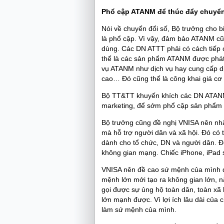
Phổ cập ATANM để thúc đẩy chuyển 
Nói về chuyển đổi số, Bộ trưởng cho b
là phổ cập. Vì vậy, đảm bảo ATANM cũ
dùng. Các DN ATTT phải có cách tiếp 
thể là các sản phẩm ATANM được phát 
vụ ATANM như dịch vụ hay cung cấp dị
cao… Đó cũng thể là công khai giá c
Bộ TT&TT khuyến khích các DN ATANM
marketing, để sớm phổ cập sản phẩm d
Bộ trưởng cũng đề nghị VNISA nên nhậ
mà hỗ trợ người dân và xã hội. Đó có
dành cho tổ chức, DN và người dân. Đ
không gian mạng. Chiếc iPhone, iPad s
VNISA nên đề cao sứ mệnh của mình đố
mệnh lớn mới tạo ra không gian lớn, n
gọi được sự ủng hộ toàn dân, toàn xã 
lớn mạnh được. Vì lợi ích lâu dài của
làm sứ mệnh của mình.