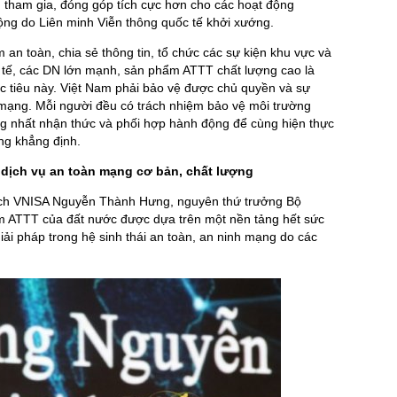
n tham gia, đóng góp tích cực hơn cho các hoạt động
ộng do Liên minh Viễn thông quốc tế khởi xướng.
an toàn, chia sẻ thông tin, tổ chức các sự kiện khu vực và
c tế, các DN lớn mạnh, sản phẩm ATTT chất lượng cao là
c tiêu này. Việt Nam phải bảo vệ được chủ quyền và sự
 mạng. Mỗi người đều có trách nhiệm bảo vệ môi trường
g nhất nhận thức và phối hợp hành động để cùng hiện thực
ng khẳng định.
 dịch vụ an toàn mạng cơ bản, chất lượng
ịch VNISA Nguyễn Thành Hưng, nguyên thứ trưởng Bộ
 ATTT của đất nước được dựa trên một nền tảng hết sức
iải pháp trong hệ sinh thái an toàn, an ninh mạng do các