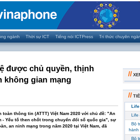
ộng ngành
Thời sự ICT
Tiếng nói ICTPress
Tri thức chuyên ngà
vệ được chủ quyền, thịnh
//
XE
n không gian mạng
//
TIÊ
Life
n toàn thông tin (ATTT) Việt Nam 2020 với chủ đề: "An
Life
 - Yếu tố then chốt trong chuyển đổi số quốc gia", sự
Bộ 
oàn, an ninh mạng trong năm 2020 tại Việt Nam, đã
hành 
Bộ 