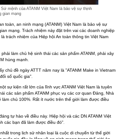
 Sứ mệnh của ATANM Việt Nam là bảo vệ sự thịnh
g gian mạng
n toàn, an ninh mạng (ATANM) Việt Nam là bảo vệ sự
gian mạng. Trách nhiệm này đặt trên vai các doanh nghiệp
là trách nhiệm của Hiệp hội An toàn thông tin Việt Nam
, phải làm chủ hệ sinh thái các sản phẩm ATANM, phải xây
NM hùng mạnh.
 lấy chủ đề ngày ATTT năm nay là "ATANM Make in Vietnam
đổi số quốc gia".
t sự kiện rất lớn của lĩnh vực ATANM Việt Nam là tuyên
thái các sản phẩm ATANM phục vụ các cơ quan Đảng, Nhà
làm chủ 100%. Rất ít nước trên thế giới làm được điều
 đáng tự hào về điều này. Hiệp hội và các DN ATANM Việt
nh các bạn đã làm được điều đó".
hất trong lịch sử nhân loại là cuộc di chuyển từ thế giới