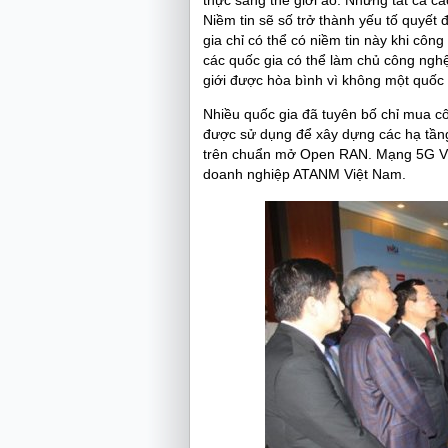
thực sang thế giới ảo. Nhưng tất cả cá
Niềm tin sẽ số trở thành yếu tố quyết
gia chỉ có thể có niềm tin này khi cô
các quốc gia có thể làm chủ công ng
giới được hòa bình vì không một quốc
Nhiều quốc gia đã tuyên bố chỉ mua cô
được sử dụng để xây dựng các hạ tầng
trên chuẩn mở Open RAN. Mạng 5G Việ
doanh nghiệp ATANM Việt Nam.