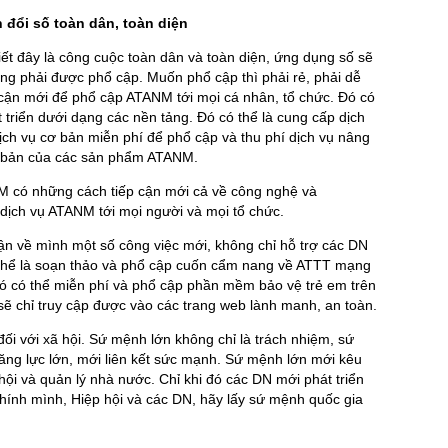
đổi số toàn dân, toàn diện
iết đây là công cuộc toàn dân và toàn diện, ứng dụng số sẽ
ng phải được phổ cập. Muốn phổ cập thì phải rẻ, phải dễ
cận mới để phổ cập ATANM tới mọi cá nhân, tổ chức. Đó có
triển dưới dạng các nền tảng. Đó có thể là cung cấp dịch
ch vụ cơ bản miễn phí để phổ cập và thu phí dịch vụ nâng
ơ bản của các sản phẩm ATANM.
 có những cách tiếp cận mới cả về công nghệ và
ịch vụ ATANM tới mọi người và mọi tổ chức.
n về mình một số công việc mới, không chỉ hỗ trợ các DN
 thể là soạn thảo và phổ cập cuốn cẩm nang về ATTT mạng
ó có thể miễn phí và phổ cập phần mềm bảo vệ trẻ em trên
ẽ chỉ truy cập được vào các trang web lành manh, an toàn.
i với xã hội. Sứ mệnh lớn không chỉ là trách nhiệm, sứ
ăng lực lớn, mới liên kết sức mạnh. Sứ mệnh lớn mới kêu
hội và quản lý nhà nước. Chỉ khi đó các DN mới phát triển
 chính mình, Hiệp hội và các DN, hãy lấy sứ mệnh quốc gia