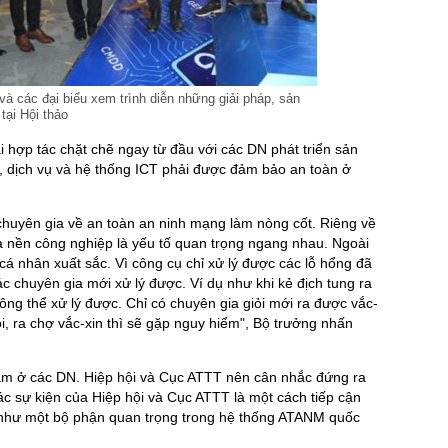
 các đại biểu xem trình diễn những giải pháp, sản
ại Hội thảo
hợp tác chặt chẽ ngay từ đầu với các DN phát triển sản
 dịch vụ và hệ thống ICT phải được đảm bảo an toàn ở
chuyên gia về an toàn an ninh mạng làm nòng cốt. Riêng về
à nền công nghiệp là yếu tố quan trọng ngang nhau. Ngoài
cá nhân xuất sắc. Vì công cụ chỉ xử lý được các lỗ hổng đã
ác chuyên gia mới xử lý được. Ví dụ như khi kẻ địch tung ra
hông thể xử lý được. Chỉ có chuyên gia giỏi mới ra được vắc-
ỏi, ra chợ vắc-xin thì sẽ gặp nguy hiểm", Bộ trưởng nhấn
nằm ở các DN. Hiệp hội và Cục ATTT nên cân nhắc đứng ra
các sự kiện của Hiệp hội và Cục ATTT là một cách tiếp cận
 như một bộ phận quan trọng trong hệ thống ATANM quốc