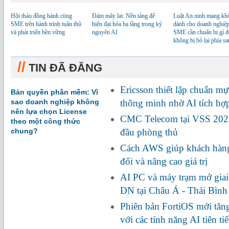
Hội thảo đồng hành cùng
Đám mây lai: Nền tảng để
Luật An ninh mạng kh
SME trên hành trình tuân thủ
hiện đại hóa hạ tầng trong kỷ
dành cho doanh nghiệp
và phát triển bền vững
nguyên AI
SME cần chuẩn bị gì đ
không bị bỏ lại phía sa
//
TIN ĐÃ ĐĂNG
Ericsson thiết lập chuẩn m
Bản quyền phần mềm: Vì
sao doanh nghiệp không
thông minh nhờ AI tích h
nên lựa chọn License
CMC Telecom tại VSS 2026:
theo một công thức
chung?
đầu phòng thủ
Cách AWS giúp khách hàng
đổi và nâng cao giá trị
AI PC và máy trạm mở giai
DN tại Châu Á - Thái Bìn
Phiên bản FortiOS mới tă
với các tính năng AI tiên ti