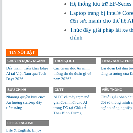
Hệ thống lưu trữ EF-Series
Laptop trang bị Intel® Cor
đến sức mạnh cho thế hệ A
Thúc đẩy giải pháp lái xe 
chỉnh
TIN NỔI BẬT
CHUYỂN ĐỘNG NGÀNH
THỜI SỰ ICT
TIẾNG NÓI ICTPRE
Đẩy mạnh triển khai Edge
Các Giám đốc An ninh
Đại đoàn kết dân tộ
AI tại Việt Nam qua Tech
thông tin dự đoán gì về
tảng tư tưởng của Đ
Days 2026
năm 2026?
BƯU CHÍNH
CNTT
VIỄN THÔNG
Nhượng quyền bưu cục:
AI PC và máy trạm mở
Chuỗi giải pháp ch
Xu hướng start-up đầy
giai đoạn mới cho AI
đổi số thông minh 
tiềm năng
trong DN tại Châu Á -
ngành công nghiệp
Thái Bình Dương
LIFE & ENGLISH
Life & English: Enjoy