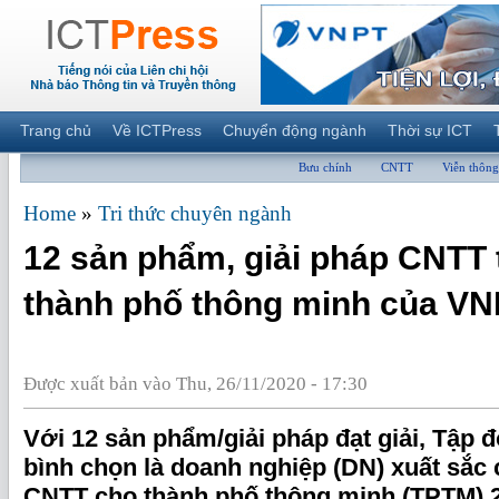
Trang chủ
Về ICTPress
Chuyển động ngành
Thời sự ICT
Bưu chính
CNTT
Viễn thông
Home
»
Tri thức chuyên ngành
12 sản phẩm, giải pháp CNTT 
thành phố thông minh của V
Được xuất bản vào Thu, 26/11/2020 - 17:30
Với 12 sản phẩm/giải pháp đạt giải, Tập
bình chọn là doanh nghiệp (DN) xuất sắc 
CNTT cho thành phố thông minh (TPTM) 