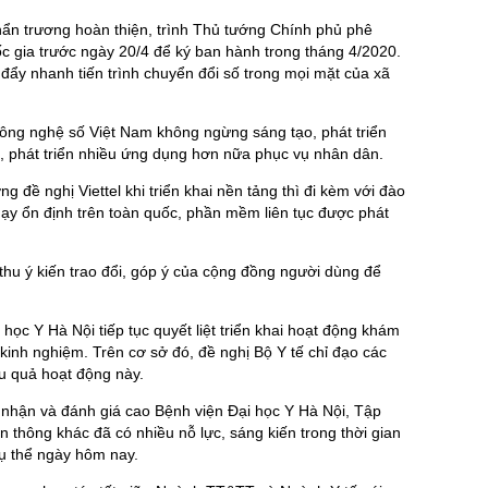
n trương hoàn thiện, trình Thủ tướng Chính phủ phê
c gia trước ngày 20/4 để ký ban hành trong tháng 4/2020.
 đẩy nhanh tiến trình chuyển đổi số trong mọi mặt của xã
công nghệ số Việt Nam không ngừng sáng tạo, phát triển
, phát triển nhiều ứng dụng hơn nữa phục vụ nhân dân.
g đề nghị Viettel khi triển khai nền tảng thì đi kèm với đào
ạy ổn định trên toàn quốc, phần mềm liên tục được phát
.
 thu ý kiến trao đổi, góp ý của cộng đồng người dùng để
ọc Y Hà Nội tiếp tục quyết liệt triển khai hoạt động khám
t kinh nghiệm. Trên cơ sở đó, đề nghị Bộ Y tế chỉ đạo các
ệu quả hoạt động này.
 nhận và đánh giá cao Bệnh viện Đại học Y Hà Nội, Tập
n thông khác đã có nhiều nỗ lực, sáng kiến trong thời gian
ụ thể ngày hôm nay.