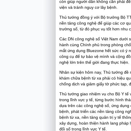
còn giúp người dân không cần phải đến
viện và tránh nguy cơ lây bệnh.
Thủ tướng đồng ý với Bộ trưởng Bộ T
nền tảng công nghệ để giúp các cơ qu
trường số, từ đó phục vụ tốt hơn nhu 
Các DN công nghệ số Việt Nam dưới s
hành cùng Chính phủ trong phòng chốn
mắt ứng dụng Bluezone hết sức có ý n
công cụ để tự bảo vệ mình và cộng đ
nghệ lớn trên thế giới đang thực hiện.
Nhân sự kiện hôm nay, Thủ tướng đề ng
khám chữa bệnh từ xa phải có hiệu qu
chống dịch và giảm giấy tờ phức tạp, đ
Thủ tướng giao nhiệm vụ cho Bộ Y tế 
trong lĩnh vực y tế, từng bước hình 
dựa trên các công nghệ số, ứng dụng 
bệnh, phát triển các nền tảng công ng
bệnh từ xa, nền tảng quản trị y tế thô
xây dựng, hoàn thiện hành lang pháp l
đổi số trong lĩnh vực Y tế.