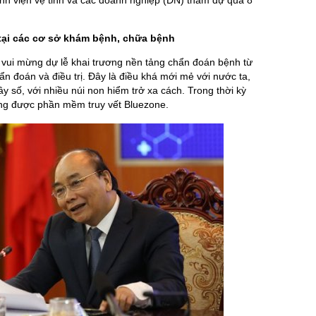
bệnh viện vệ tinh và các doanh nghiệp (DN) tham dự qua 8
tại các cơ sở khám bệnh, chữa bệnh
tỏ vui mừng dự lễ khai trương nền tảng chẩn đoán bệnh từ
ẩn đoán và điều trị. Đây là điều khá mới mẻ với nước ta,
ây số, với nhiều núi non hiểm trở xa cách. Trong thời kỳ
ơng được phần mềm truy vết Bluezone.