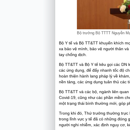
Bộ trưởng Bộ TTTT Nguyễn Mạ
Bộ Y tế và Bộ TT&TT khuyến khích mọ
xa bảo vệ mình, bảo vệ người thân v
tay chống dịch.
Bộ TT&TT và Bộ Y tế kêu gọi các DN k
các ứng dụng, để đẩy nhanh tốc độ ch
hoàn thiện hành lang pháp lý về khám
nền tảng, các ứng dụng tuân thủ các t
Bộ TT&TT và các bộ, ngành liên quan
Covid-19, cũng như các phần mềm chuy
một trạng thái bình thường mới, góp ph
Trong khi đó, Thứ trưởng thường trực
trong lĩnh vực y tế đã có những đóng 
người nghi nhiễm, xác định nguy cơ, kê