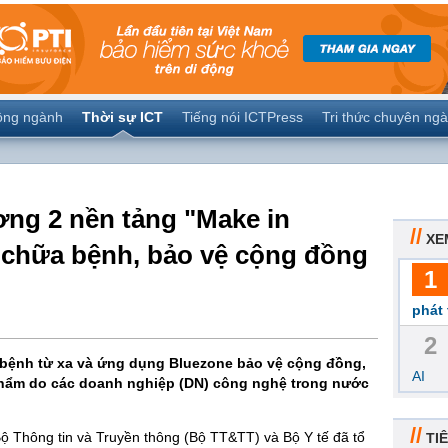
ộng ngành
Thời sự ICT
Tiếng nói ICTPress
Tri thức chuyên ng
ơng 2 nền tảng "Make in
//
XE
 chữa bệnh, bảo vệ cộng đồng
1
phát 
2
 bệnh từ xa và ứng dụng Bluezone bảo vệ cộng đồng,
AI
phẩm do các doanh nghiệp (DN) công nghệ trong nước
//
Bộ Thông tin và Truyền thông (Bộ TT&TT) và Bộ Y tế đã tổ
TIÊ