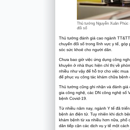
Thủ tướng Nguyễn Xuân Phúc đ
đổi số
Thủ tướng đánh giá cao ngành TT&TT 
chuyển đổi số trong lĩnh vực y tế, góp
sóc sức khoẻ cho người dân.
Chưa bao giờ việc ứng dụng công nghệ
khuyên ở nhà thực hiện chỉ thị về phò
nhiều như vậy để hỗ trợ cho việc mua 
để phục vụ công tác khám chữa bệnh 
Thủ tướng cũng ghi nhận và đánh giá c
gia công nghệ, các DN công nghệ số V
bệnh Covid-19.
Từ nhiều năm nay, ngành Y tế đã triển
bệnh án điện tử. Tuy nhiên khi dịch bệ
khám bệnh từ xa nhiều hơn nữa, phổ 
dân tiếp cận các dịch vụ y tế một cách