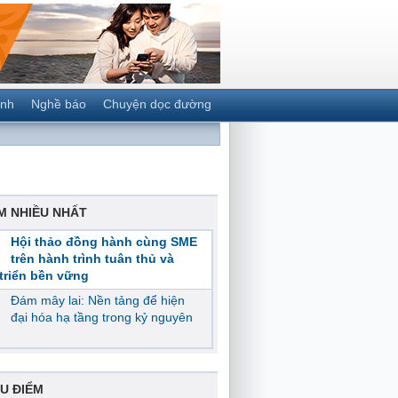
ành
Nghề báo
Chuyện dọc đường
M NHIỀU NHẤT
Hội thảo đồng hành cùng SME
trên hành trình tuân thủ và
triển bền vững
Đám mây lai: Nền tảng để hiện
đại hóa hạ tầng trong kỷ nguyên
U ĐIỂM