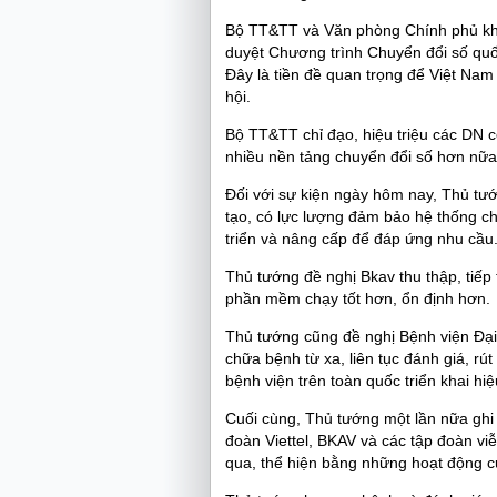
Bộ TT&TT và Văn phòng Chính phủ khẩ
duyệt Chương trình Chuyển đổi số quố
Đây là tiền đề quan trọng để Việt Nam
hội.
Bộ TT&TT chỉ đạo, hiệu triệu các DN 
nhiều nền tảng chuyển đổi số hơn nữa
Đối với sự kiện ngày hôm nay, Thủ tướn
tạo, có lực lượng đảm bảo hệ thống ch
triển và nâng cấp để đáp ứng nhu cầu
Thủ tướng đề nghị Bkav thu thập, tiếp
phần mềm chạy tốt hơn, ổn định hơn.
Thủ tướng cũng đề nghị Bệnh viện Đại h
chữa bệnh từ xa, liên tục đánh giá, rú
bệnh viện trên toàn quốc triển khai hi
Cuối cùng, Thủ tướng một lần nữa ghi
đoàn Viettel, BKAV và các tập đoàn viễ
qua, thể hiện bằng những hoạt động c