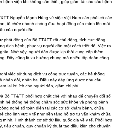
 bệnh viện khi không cần thiết, giúp giảm tải cho các bệnh
T&TT Nguyễn Mạnh Hùng về việc Việt Nam cần phải có các
an, tổ chức nhanh chóng đưa hoạt động của mình lên môi
cầu của người dân.
ự phát động của Bộ TT&TT rất chủ động, tích cực đồng
g dịch bệnh, phục vụ người dân một cách triệt để. Việc ra
ghĩa. Nhờ vậy, người dân được kịp thời cung cấp thêm
ồng. Đây cũng là xu hướng chung mà nhiều tập đoàn công
hị việc sử dụng dịch vụ công trực tuyến, các hệ thống
ả nhân đôi, nhân ba. Điều này đáp ứng được nhu cầu
em lại lợi ích cho người dân, giảm chi phí.
và Bộ TT&TT phối hợp chặt chẽ với nhau để chuyển đổi số
thành hệ thống hệ thống chăm sóc sức khỏe và phòng bệnh
công nghệ số toàn diện tại các cơ sở khám bệnh, chữa
hệ cho lĩnh vực y tế như nền tảng hỗ trợ tư vấn khám chữa
ng minh. Hình thành cơ sở dữ liệu quốc gia về y tế. Phối hợp
ý, tiêu chuẩn, quy chuẩn kỹ thuật tạo điều kiện cho chuyển