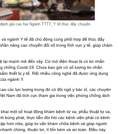
ánh giá cao hai Ngành TTTT, Y tế thúc đẩy chuyển
và ngành Y tế đã chủ động cùng phối hợp để thúc đẩy
 phần nâng cao chuyển đổi số trong lĩnh vực y tế, giúp chăm
 lại mạnh mẽ đến vậy. Cứ mở điện thoại là có tin nhắn
ng chống Covid-19. Chưa bao giờ có số lượng tin nhắn
sắm thiết bị y tế. Rất nhiều công nghệ đã được ứng dụng
của ngành Y.
ao các lực lượng trong đó có đội ngũ y bác sĩ, các chuyên
iệt Nam đã tích cực tham gia trong việc phòng chống dịch
 khai một số hoạt động khám bệnh từ xa, phẫu thuật từ xa,
nh bùng phát, thực tiễn đòi hỏi các bệnh viện phải có kênh
cập hơn nữa, giúp tư vấn khám chữa bệnh và giúp người
 nhanh chóng, thuận lợi, ít tốn kém và an toàn. Điều này