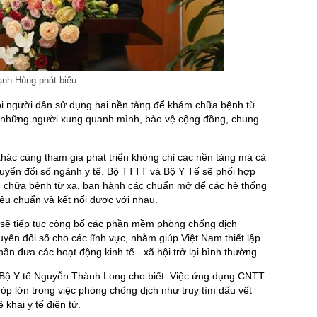
nh Hùng phát biểu
i người dân sử dụng hai nền tảng để khám chữa bệnh từ
à những người xung quanh mình, bảo vệ cộng đồng, chung
hác cùng tham gia phát triển không chỉ các nền tảng mà cả
uyển đổi số ngành y tế. Bộ TTTT và Bộ Y Tế sẽ phối hợp
, chữa bệnh từ xa, ban hành các chuẩn mở để các hệ thống
iêu chuẩn và kết nối được với nhau.
 sẽ tiếp tục công bố các phần mềm phòng chống dịch
ển đổi số cho các lĩnh vực, nhằm giúp Việt Nam thiết lập
ần đưa các hoạt động kinh tế - xã hội trở lại bình thường.
 Bộ Y tế Nguyễn Thành Long cho biết: Việc ứng dụng CNTT
góp lớn trong việc phòng chống dịch như truy tìm dấu vết
 khai y tế điện tử.