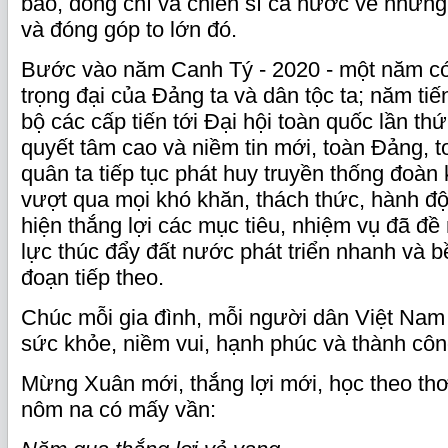
bào, đồng chí và chiến sĩ cả nước về những 
và đóng góp to lớn đó.
Bước vào năm Canh Tý - 2020 - một năm có 
trọng đại của Đảng ta và dân tộc ta; năm tiế
bộ các cấp tiến tới Đại hội toàn quốc lần th
quyết tâm cao và niềm tin mới, toàn Đảng, t
quân ta tiếp tục phát huy truyền thống đoàn 
vượt qua mọi khó khăn, thách thức, hành độn
hiện thắng lợi các mục tiêu, nhiệm vụ đã đề 
lực thúc đẩy đất nước phát triển nhanh và b
đoạn tiếp theo.
Chúc mỗi gia đình, mỗi người dân Việt Na
sức khỏe, niềm vui, hạnh phúc và thành côn
Mừng Xuân mới, thắng lợi mới, học theo thơ 
nôm na có mấy vần: