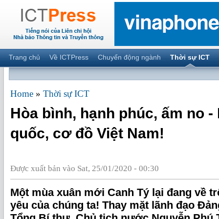
Trang chủ
Về ICTPress
Chuyển động ngành
Thời sự ICT
Home
»
Thời sự ICT
Hòa bình, hạnh phúc, ấm no -
quốc, cơ đồ Việt Nam!
Được xuất bản vào Sat, 25/01/2020 - 00:30
Một mùa xuân mới Canh Tý lại đang về tr
yêu của chúng ta! Thay mặt lãnh đạo Đả
Tổng Bí thư, Chủ tịch nước Nguyễn Phú T