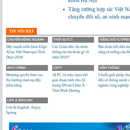
khoa Hà Nội
Tăng cường hợp tác Việt Na
chuyển đổi số, an ninh mạ
TIN NỔI BẬT
CHUYỂN ĐỘNG NGÀNH
THỜI SỰ ICT
TIẾNG NÓI ICTPRE
Đẩy mạnh triển khai Edge
Các Giám đốc An ninh
Đại đoàn kết dân tộ
AI tại Việt Nam qua Tech
thông tin dự đoán gì về
tảng tư tưởng của Đ
Days 2026
năm 2026?
BƯU CHÍNH
CNTT
VIỄN THÔNG
Nhượng quyền bưu cục:
AI PC và máy trạm mở
Chuỗi giải pháp ch
Xu hướng start-up đầy
giai đoạn mới cho AI
đổi số thông minh 
tiềm năng
trong DN tại Châu Á -
ngành công nghiệp
Thái Bình Dương
LIFE & ENGLISH
Life & English: Enjoy
Spring