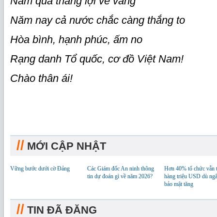
Năm qua thắng lợi vẻ vang
Năm nay cả nước chắc càng thắng to
Hòa bình, hạnh phúc, ấm no
Rạng danh Tổ quốc, cơ đồ Việt Nam!
Chào thân ái!
//
MỚI CẬP NHẬT
Vững bước dưới cờ Đảng
Các Giám đốc An ninh thông
Hơn 40% tổ chức vẫn t
tin dự đoán gì về năm 2026?
hàng triệu USD dù ngâ
bảo mật tăng
//
TIN ĐÃ ĐĂNG