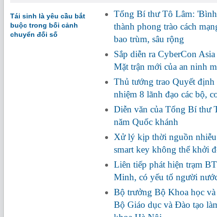
Tổng Bí thư Tô Lâm: 'Bình 
Tái sinh là yêu cầu bắt
buộc trong bối cảnh
thành phong trào cách mạng
chuyển đối số
bao trùm, sâu rộng
Sắp diễn ra CyberCon Asia
Mặt trận mới của an ninh 
Thủ tướng trao Quyết định 
nhiệm 8 lãnh đạo các bộ, c
Diễn văn của Tổng Bí thư 
năm Quốc khánh
Xử lý kịp thời nguồn nhiễ
smart key không thể khởi 
Liên tiếp phát hiện trạm BT
Minh, có yếu tố người nướ
Bộ trưởng Bộ Khoa học và
Bộ Giáo dục và Đào tạo là