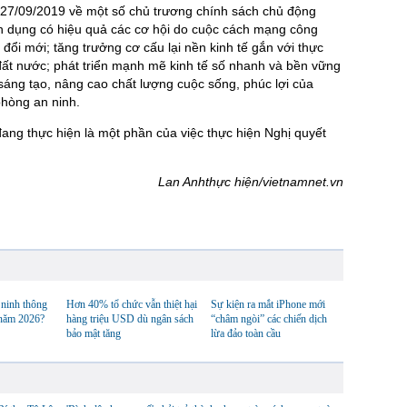
27/09/2019 về một số chủ trương chính sách chủ động
n dụng có hiệu quả các cơ hội do cuộc cách mạng công
 đổi mới; tăng trưởng cơ cấu lại nền kinh tế gắn với thực
 đất nước; phát triển mạnh mẽ kinh tế số nhanh và bền vững
sáng tạo, nâng cao chất lượng cuộc sống, phúc lợi của
hòng an ninh.
ang thực hiện là một phần của việc thực hiện Nghị quyết
Lan Anh
thực hiện/vietnamnet.vn
ninh thông
Hơn 40% tổ chức vẫn thiệt hại
Sự kiện ra mắt iPhone mới
 năm 2026?
hàng triệu USD dù ngân sách
“châm ngòi” các chiến dịch
bảo mật tăng
lừa đảo toàn cầu