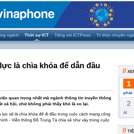
ộng ngành
Thời sự ICT
Tiếng nói ICTPress
Tri thức chuyên ng
lực là chìa khóa để dẫn đầu
//
XE
1
phát 
việc quan trọng nhất mà ngành thông tin truyền thông
2
t xã hội, chứ không phải thấy khó là co lại.
AI
n lực sẽ là chìa khóa để đi đầu trong cuộc cách mạng công
ính - Viễn thông Đỗ Trung Tá chia sẻ như vậy trong cuộc
//
TIÊ