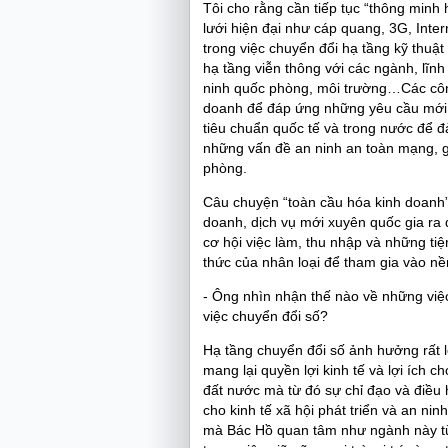
Tôi cho rằng cần tiếp tục “thông minh
lưới hiện đại như cáp quang, 3G, Inter
trong việc chuyển đổi hạ tầng kỹ thuậ
hạ tầng viễn thông với các ngành, lĩnh
ninh quốc phòng, môi trường…Các công
doanh để đáp ứng những yêu cầu mới 
tiêu chuẩn quốc tế và trong nước để 
những vấn đề an ninh an toàn mạng, g
phòng.
Câu chuyện “toàn cầu hóa kinh doanh”
doanh, dịch vụ mới xuyên quốc gia ra 
cơ hội việc làm, thu nhập và những tiệ
thức của nhân loại để tham gia vào nền
-
Ông nhìn nhận thế nào về những việ
việc chuyển đổi số?
Hạ tầng chuyển đổi số ảnh hưởng rất l
mang lại quyền lợi kinh tế và lợi ích c
đất nước mà từ đó sự chỉ đạo và điều
cho kinh tế xã hội phát triển và an n
mà Bác Hồ quan tâm như ngành này từ n