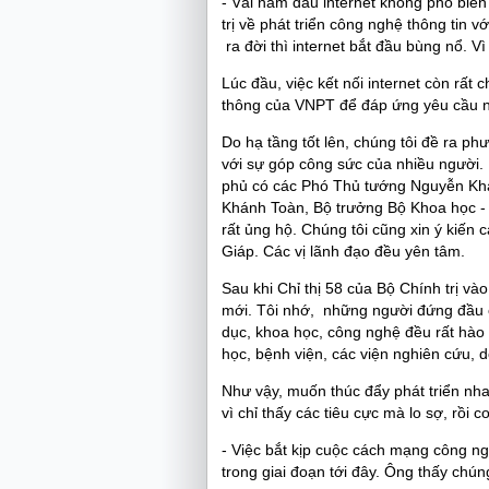
-
Vài năm đầu internet không phổ biến
trị về phát triển công nghệ thông tin vớ
ra đời thì internet bắt đầu bùng nổ. Vì
Lúc đầu, việc kết nối internet còn rất
thông của VNPT để đáp ứng yêu cầu n
Do hạ tầng tốt lên, chúng tôi đề ra phư
với sự góp công sức của nhiều người
phủ có các Phó Thủ tướng Nguyễn Kh
Khánh Toàn, Bộ trưởng Bộ Khoa học -
rất ủng hộ. Chúng tôi cũng xin ý kiế
Giáp. Các vị lãnh đạo đều yên tâm.
Sau khi Chỉ thị 58 của Bộ Chính trị vào
mới. Tôi nhớ, những người đứng đầu c
dục, khoa học, công nghệ đều rất hào 
học, bệnh viện, các viện nghiên cứu, d
Như vậy, muốn thúc đẩy phát triển nh
vì chỉ thấy các tiêu cực mà lo sợ, rồi co 
-
Việc bắt kịp cuộc cách mạng công ngh
trong giai đoạn tới đây. Ông thấy chún