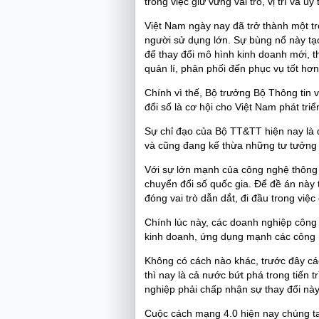
trong việc giữ vững vai trò, vị trí và uy
Việt Nam ngày nay đã trở thành một tro
người sử dụng lớn. Sự bùng nổ này tạ
để thay đổi mô hình kinh doanh mới, t
quản lí, phân phối đến phục vụ tốt hơn
Chính vì thế, Bộ trưởng Bộ Thông ti
đổi số là cơ hội cho Việt Nam phát triể
Sự chỉ đạo của Bộ TT&TT hiện nay là 
và cũng đang kế thừa những tư tưởng 
Với sự lớn mạnh của công nghệ thông
chuyển đổi số quốc gia. Để đề án này 
đóng vai trò dẫn dắt, đi đầu trong việc 
Chính lúc này, các doanh nghiệp công 
kinh doanh, ứng dụng mạnh các công n
Không có cách nào khác, trước đây cá
thì nay là cả nước bứt phá trong tiến 
nghiệp phải chấp nhận sự thay đổi này,
Cuộc cách mạng 4.0 hiện nay chúng ta 