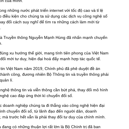
 tín của mình.
ng những nước phát triển internet với tốc độ cao và tỉ lệ
o điều kiện cho chúng ta sử dụng các dịch vụ công nghệ số
hay đổi cách suy nghĩ để tìm ra những cách làm mới từ
.
n và Truyền thông Nguyễn Mạnh Hùng đã nhấn mạnh chuyển
n.
đúng xu hướng thế giới, mang tính tiên phong của Việt Nam
đổi mới tư duy, hiện đại hoá đẩy mạnh hợp tác quốc tế.
 tin Việt Nam năm 2019, Chính phủ đã phê duyệt đề án
thành công, đương nhiên Bộ Thông tin và truyền thông phải
quản lí.
nghệ thông tin và viễn thông cần bứt phá, thay đổi mô hình
ghệ cao đáp ứng thời kì chuyển đổi số.
c doanh nghiệp chúng ta đi thẳng vào công nghệ hiện đại
trình chuyển đổi số, từ lãnh đạo đến người dân, doanh
 mà trước hết vẫn là phải thay đổi tư duy của chính mình.
đang có những thuận lợi rất lớn là Bộ Chính trị đã ban