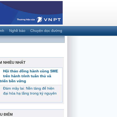
ành
Nghề báo
Chuyện dọc đường
M NHIỀU NHẤT
Hội thảo đồng hành cùng SME
trên hành trình tuân thủ và
triển bền vững
Đám mây lai: Nền tảng để hiện
đại hóa hạ tầng trong kỷ nguyên
U ĐIỂM