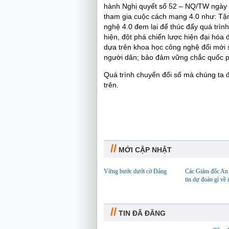
hành Nghị quyết số 52 – NQ/TW ngày 
tham gia cuộc cách mạng 4.0 như: Tậ
nghệ 4.0 đem lại để thúc đẩy quá trình
hiện, đột phá chiến lược hiện đại hóa
dựa trên khoa học công nghệ đổi mới 
người dân; bảo đảm vững chắc quốc p
Quá trình chuyển đổi số mà chúng ta đ
trên.
//
MỚI CẬP NHẬT
Vững bước dưới cờ Đảng
Các Giám đốc An 
tin dự đoán gì về
//
TIN ĐÃ ĐĂNG