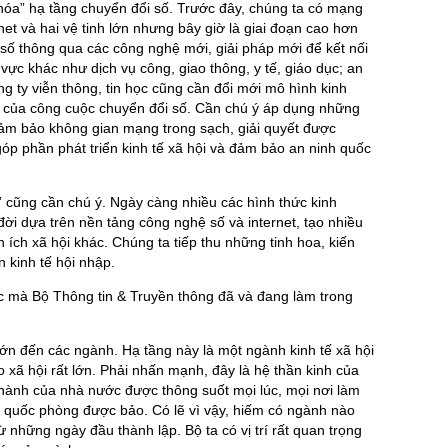
 hóa” hạ tầng chuyển đổi số. Trước đây, chúng ta có mạng
net và hai vệ tinh lớn nhưng bây giờ là giai đoạn cao hơn
t số thông qua các công nghệ mới, giải pháp mới để kết nối
 vực khác như dịch vụ công, giao thông, y tế, giáo dục; an
 ty viễn thông, tin học cũng cần đổi mới mô hình kinh
của công cuộc chuyển đổi số. Cần chú ý áp dụng những
đảm bảo không gian mạng trong sạch, giải quyết được
óp phần phát triển kinh tế xã hội và đảm bảo an ninh quốc
 cũng cần chú ý. Ngày càng nhiều các hình thức kinh
đời dựa trên nền tảng công nghệ số và internet, tạo nhiều
n ích xã hội khác. Chúng ta tiếp thu những tinh hoa, kiến
 kinh tế hội nhập.
c mà Bộ Thông tin & Truyền thông đã và đang làm trong
ớn đến các ngành. Hạ tầng này là một ngành kinh tế xã hội
ho xã hội rất lớn. Phải nhấn mạnh, đây là hệ thần kinh của
 hành của nhà nước được thông suốt mọi lúc, mọi nơi làm
inh quốc phòng được bảo. Có lẽ vì vậy, hiếm có ngành nào
hững ngày đầu thành lập. Bộ ta có vị trí rất quan trọng