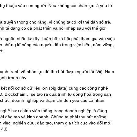
hụ thuộc vào con người. Nếu không coi nhân lực là yếu tố
truyền thông cho rằng, vì chúng ta có lợi thế dân số trẻ,
h tế đang có đà phát triển và hội nhập sâu với thế giới.
hoá nguồn nhân lực ấy. Toàn bộ xã hội phải tham gia vào việc
tận những kĩ năng của người dân trong việc hiểu, nắm vững,
ới.
 cạnh tranh về nhân lực để thu hút được người tài. Việt Nam
ạnh tranh này.
c kết nối cơ sở dữ liệu lớn (big data) cùng các công nghệ
D, Blockchain… sẽ tạo ra quá trình tự động hoá trong sản
ổ chức, doanh nghiệp và thậm chí đến yêu cầu cá nhân.
 nghệ bưu chính viễn thông trong doanh nghiệp là đúng
ới đào tạo và kinh doanh. Chúng ta phải thu hút những
 việc, nghiên cứu, đào tạo, tham gia tích cực vào đổi mới
 4.0.