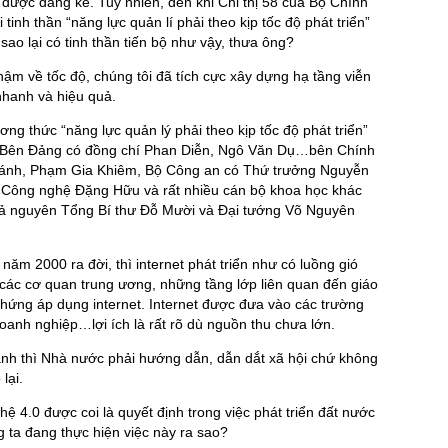
 được đáng kể. Tuy nhiên, đến khi Chỉ thị 58 của Bộ Chính
i tinh thần “năng lực quản lí phải theo kịp tốc độ phát triển”
 sao lại có tinh thần tiến bộ như vậy, thưa ông?
 chậm về tốc độ, chúng tôi đã tích cực xây dựng hạ tầng viễn
hanh và hiệu quả.
ơng thức “năng lực quản lý phải theo kịp tốc độ phát triển”
. Bên Đảng có đồng chí Phan Diễn, Ngô Văn Dụ…bên Chính
ánh, Phạm Gia Khiêm, Bộ Công an có Thứ trưởng Nguyễn
 Công nghệ Đặng Hữu và rất nhiều cán bộ khoa học khác
n cả nguyên Tổng Bí thư Đỗ Mười và Đại tướng Võ Nguyên
 năm 2000 ra đời, thì internet phát triển như có luồng gió
ác cơ quan trung ương, những tầng lớp liên quan đến giáo
hứng áp dụng internet. Internet được đưa vào các trường
oanh nghiệp…lợi ích là rất rõ dù nguồn thu chưa lớn.
anh thì Nhà nước phải hướng dẫn, dẫn dắt xã hội chứ không
lại.
ệ 4.0 được coi là quyết định trong việc phát triển đất nước
g ta đang thực hiện việc này ra sao?