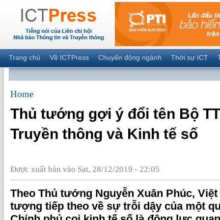
Trang chủ
Về ICTPress
Chuyển động ngành
Thời sự ICT
Home
Thủ tướng gợi ý đổi tên Bộ T
Truyền thông và Kinh tế số
Được xuất bản vào Sat, 28/12/2019 - 22:05
Theo Thủ tướng Nguyễn Xuân Phúc, Việt 
tượng tiếp theo về sự trỗi dậy của một q
Chính phủ coi kinh tế số là động lực quan