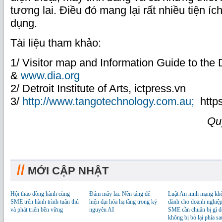
tương lai. Điều đó mang lại rất nhiều tiện íc
dụng.
Tài liệu tham khảo:
1/ Visitor map and Information Guide to the De
&
www.dia.org
2/ Detroit Institute of Arts, ictpress.vn
3/
http://www.tangotechnology.com.au;
https
Qu
//
MỚI CẬP NHẬT
Hội thảo đồng hành cùng
Đám mây lai: Nền tảng để
Luật An ninh mạng kh
SME trên hành trình tuân thủ
hiện đại hóa hạ tầng trong kỷ
dành cho doanh nghiệp
và phát triển bền vững
nguyên AI
SME cần chuẩn bị gì đ
không bị bỏ lại phía sa