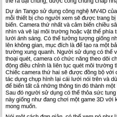
thế ra đại chúng, được công chúng chấp nh
Dự án Tango sử dụng công nghệ MV4D của 
mỗi thiết bị cho người xem sẽ được trang b
biến. Camera thứ nhất và cảm biến chiều s
nhìn và vẽ lại môi trường hoặc vật thể phía
lưới ánh sáng. Có thể tưởng tượng giống n
lên không gian, mục đích là để tạo ra một bả
trường xung quanh. Người sử dụng có thể 
thoại quét, camera có chức năng theo dõi c
động điều chỉnh là liên tục quét môi trường t
Chiếc camera thứ hai sẽ được đồng bộ với 
tác dụng chụp hình lại cái lưới nói trên và d
để biến tất cả những thông tin đó thành một
Sau đó người sử dụng có thể thỏa sức tung
này giống như đang chơi một game 3D với 
mong muốn.
Nói một cách đơn giản, có thể xem nó như 