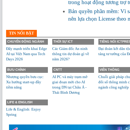
trong hoạt động tương trợ 
Bản quyền phần mềm: Vì s
nên lựa chọn License theo
TIN NỔI BẬT
CHUYỂN ĐỘNG NGÀNH
THỜI SỰ ICT
TIẾNG NÓI ICTPRE
Đẩy mạnh triển khai Edge
Các Giám đốc An ninh
Đại đoàn kết dân tộ
AI tại Việt Nam qua Tech
thông tin dự đoán gì về
tảng tư tưởng của Đ
Days 2026
năm 2026?
BƯU CHÍNH
CNTT
VIỄN THÔNG
Nhượng quyền bưu cục:
AI PC và máy trạm mở
Chuỗi giải pháp ch
Xu hướng start-up đầy
giai đoạn mới cho AI
đổi số thông minh 
tiềm năng
trong DN tại Châu Á -
ngành công nghiệp
Thái Bình Dương
LIFE & ENGLISH
Life & English: Enjoy
Spring