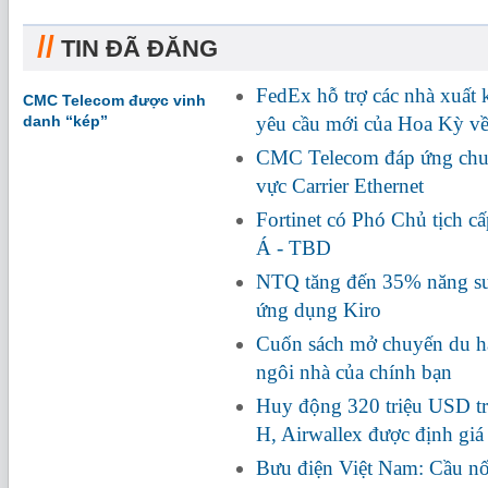
//
TIN ĐÃ ĐĂNG
FedEx hỗ trợ các nhà xuất
CMC Telecom được vinh
danh “kép”
yêu cầu mới của Hoa Kỳ về
CMC Telecom đáp ứng chuẩ
vực Carrier Ethernet
Fortinet có Phó Chủ tịch c
Á - TBD
NTQ tăng đến 35% năng suấ
ứng dụng Kiro
Cuốn sách mở chuyến du hà
ngôi nhà của chính bạn
Huy động 320 triệu USD tr
H, Airwallex được định giá
Bưu điện Việt Nam: Cầu nối