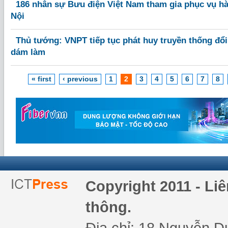
186 nhân sự Bưu điện Việt Nam tham gia phục vụ h
Nội
Thủ tướng: VNPT tiếp tục phát huy truyền thống đổ
dám làm
« first
‹ previous
1
2
3
4
5
6
7
8
Copyright 2011 - Li
thông.
Địa chỉ: 18 Nguyễn Du