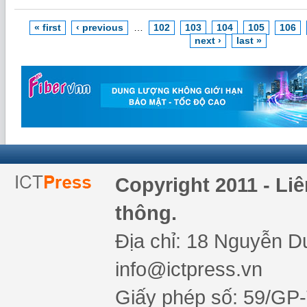
« first
‹ previous
…
102
103
104
105
106
next ›
last »
Copyright 2011 - Li
thông.
Địa chỉ: 18 Nguyễn Du
info@ictpress.vn
Giấy phép số: 59/GP