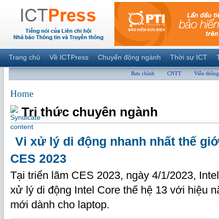
Trang chủ
Về ICTPress
Chuyển động ngành
Thời sự ICT
Bưu chính
CNTT
Viễn thông
Home
Tri thức chuyên ngành
Vi xử lý di động nhanh nhất thế giớ
CES 2023
Tại triển lãm CES 2023, ngày 4/1/2023, Inte
xử lý di động Intel Core thế hệ 13 với hiệu 
mới dành cho laptop.