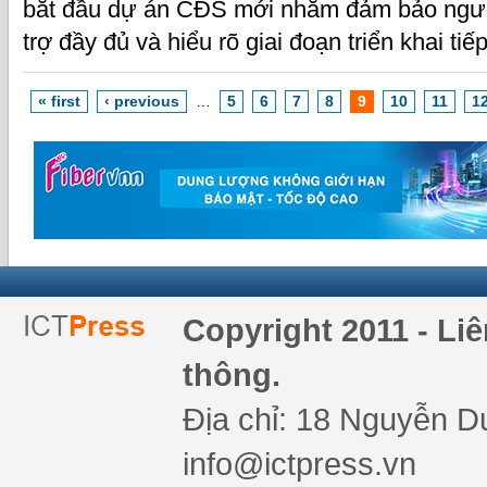
bắt đầu dự án CĐS mới nhằm đảm bảo ngườ
trợ đầy đủ và hiểu rõ giai đoạn triển khai tiế
« first
‹ previous
…
5
6
7
8
9
10
11
1
Copyright 2011 - Li
thông.
Địa chỉ: 18 Nguyễn Du
info@ictpress.vn