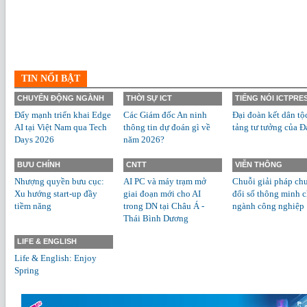
TIN NỔI BẬT
CHUYỂN ĐỘNG NGÀNH
THỜI SỰ ICT
TIẾNG NÓI ICTPRE
Đẩy mạnh triển khai Edge
Các Giám đốc An ninh
Đại đoàn kết dân tộ
AI tại Việt Nam qua Tech
thông tin dự đoán gì về
tảng tư tưởng của Đ
Days 2026
năm 2026?
BƯU CHÍNH
CNTT
VIỄN THÔNG
Nhượng quyền bưu cục:
AI PC và máy trạm mở
Chuỗi giải pháp ch
Xu hướng start-up đầy
giai đoạn mới cho AI
đổi số thông minh 
tiềm năng
trong DN tại Châu Á -
ngành công nghiệp
Thái Bình Dương
LIFE & ENGLISH
Life & English: Enjoy
Spring