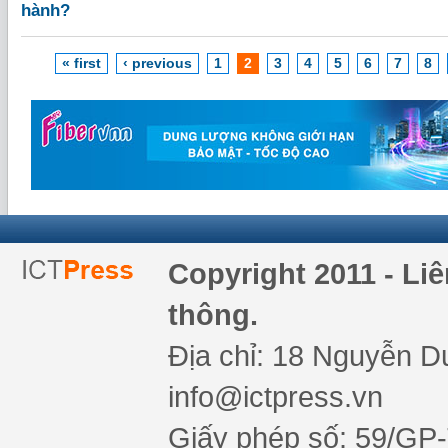
hành?
« first
‹ previous
1
2
3
4
5
6
7
8
Copyright 2011 - Li
thông.
Địa chỉ: 18 Nguyễn Du
info@ictpress.vn
Giấy phép số: 59/GP