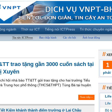
ộng ngành
Thời sự ICT
Tiếng nói ICTPress
Tri thức chuyên ngà
Tin tức ICTPress
Ban chấp hành
Các chi hội
Ảnh hoạt động
//
XE
&TT trao tặng gần 3000 cuốn sách tại
1
ị Xuyên
phát 
hi hội nhà báo TT&TT gửi trao tặng cho hai trường Tiểu
và Trung học phổ thông (THCS&THPT) Tùng Bá tại huyện
//
TIÊ
Life
Xem tiếp »
Life
iết Kiệm khánh thành điểm trường ở Lai Châu
Bộ 