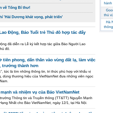
hành 
n về Tổng Bí thư!
Goog
thú v
í 'Hải Dương khát vọng, phát triển'
Hà N
thông
ao Động, Báo Tuổi trẻ Thủ đô hợp tác đẩy
Động đã diễn ra Lễ ký kết hợp tác giữa Báo Người Lao
hủ đô.
 tiên phong, dấn thân vào vùng đất lạ, làm việc
, trưởng thành hơn
 tức là tìm những thông tin, tri thức phù hợp với khẩu vị
ng, dùng thương hiệu của VietNamNet đưa những viên ngọc
t Nam.
ế mạnh và nhiệm vụ của Báo VietNamNet
 trưởng Thông tin và Truyền thông (TT&TT) Nguyễn Mạnh
ạng Nhất cho Báo VietNamNet, ngày 12/1, tại Hà Nội.