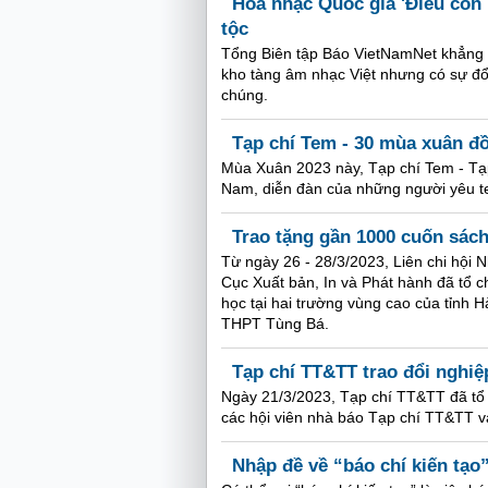
Hoà nhạc Quốc gia 'Điều còn 
tộc
Tổng Biên tập Báo VietNamNet khẳng đ
kho tàng âm nhạc Việt nhưng có sự đổ
chúng.
Tạp chí Tem - 30 mùa xuân đ
Mùa Xuân 2023 này, Tạp chí Tem - Tạp
Nam, diễn đàn của những người yêu te
Trao tặng gần 1000 cuốn sác
Từ ngày 26 - 28/3/2023, Liên chi hội
Cục Xuất bản, In và Phát hành đã tổ c
học tại hai trường vùng cao của tỉn
THPT Tùng Bá.
Tạp chí TT&TT trao đổi nghiệ
Ngày 21/3/2023, Tạp chí TT&TT đã tổ c
các hội viên nhà báo Tạp chí TT&TT và
Nhập đề về “báo chí kiến tạo