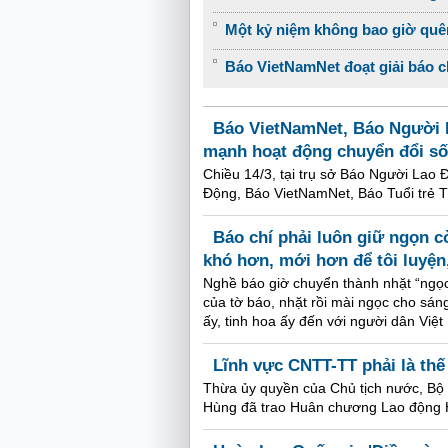
Một kỷ niệm không bao giờ quê
Báo VietNamNet đoạt giải báo ch
Báo VietNamNet, Báo Người L
mạnh hoạt động chuyển đổi số
Chiều 14/3, tại trụ sở Báo Người Lao 
Động, Báo VietNamNet, Báo Tuổi trẻ T
Báo chí phải luôn giữ ngọn cờ
khó hơn, mới hơn để tôi luyện
Nghề báo giờ chuyển thành nhặt “ngọc”,
của tờ báo, nhặt rồi mài ngọc cho sá
ấy, tinh hoa ấy đến với người dân Việ
Lĩnh vực CNTT-TT phải là th
Thừa ủy quyền của Chủ tịch nước, Bộ
Hùng đã trao Huân chương Lao động H