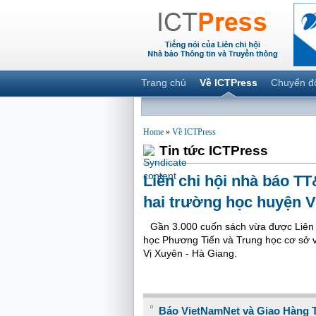
Trang chủ
Về ICTPress
Chuyển đ
Home
»
Về ICTPress
Tin tức ICTPress
Liên chi hội nhà báo TT
hai trường học huyện V
Gần 3.000 cuốn sách vừa được Liên c
học Phương Tiến và Trung học cơ sở 
Vị Xuyên - Hà Giang.
Báo VietNamNet và Giao Hàng T