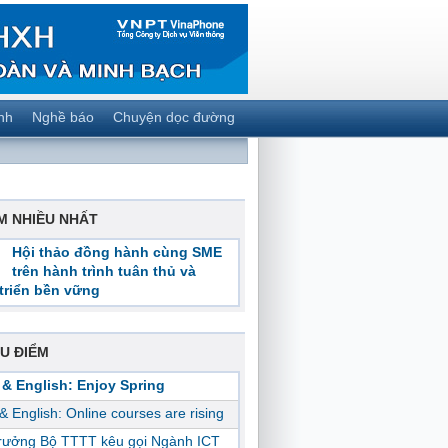
nh
Nghề báo
Chuyện dọc đường
M NHIỀU NHẤT
Hội thảo đồng hành cùng SME
trên hành trình tuân thủ và
triển bền vững
U ĐIỂM
 & English: Enjoy Spring
 & English: Online courses are rising
trưởng Bộ TTTT kêu gọi Ngành ICT