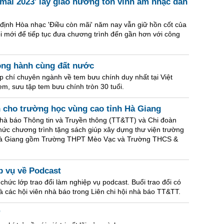
mãi 2023' lấy giao hưởng tôn vinh âm nhạc dân
ịnh Hòa nhạc 'Điều còn mãi' năm nay vẫn giữ hồn cốt của
i mới để tiếp tục đưa chương trình đến gần hơn với công
ồng hành cùng đất nước
 chí chuyên ngành về tem bưu chính duy nhất tại Việt
m, sưu tập tem bưu chính tròn 30 tuổi.
h cho trường học vùng cao tỉnh Hà Giang
 Nhà báo Thông tin và Truyền thông (TT&TT) và Chi đoàn
hức chương trình tặng sách giúp xây dựng thư viện trường
h Hà Giang gồm Trường THPT Mèo Vạc và Trường THCS &
p vụ về Podcast
hức lớp trao đổi làm nghiệp vụ podcast. Buổi trao đổi có
 các hội viên nhà báo trong Liên chi hội nhà báo TT&TT.
”