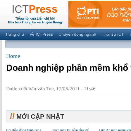
Trang chủ
Về ICTPress
Chuyển động ngành
Thời sự ICT
Home
Doanh nghiệp phần mềm khổ v
Được xuất bản vào Tue, 17/05/2011 - 11:46
//
MỚI CẬP NHẬT
Hội thảo đồng hành cùng
Đám mây lai: Nền tảng để
Luật An ninh mạng kh