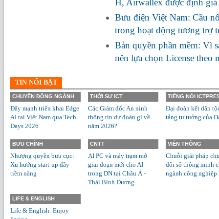
H, Airwallex được định giá
Bưu điện Việt Nam: Cầu nối
trong hoạt động tương trợ 
Bản quyền phần mềm: Vì s
nên lựa chọn License theo
TIN NỔI BẬT
CHUYỂN ĐỘNG NGÀNH
THỜI SỰ ICT
TIẾNG NÓI ICTPRE
Đẩy mạnh triển khai Edge
Các Giám đốc An ninh
Đại đoàn kết dân tộ
AI tại Việt Nam qua Tech
thông tin dự đoán gì về
tảng tư tưởng của Đ
Days 2026
năm 2026?
BƯU CHÍNH
CNTT
VIỄN THÔNG
Nhượng quyền bưu cục:
AI PC và máy trạm mở
Chuỗi giải pháp ch
Xu hướng start-up đầy
giai đoạn mới cho AI
đổi số thông minh 
tiềm năng
trong DN tại Châu Á -
ngành công nghiệp
Thái Bình Dương
LIFE & ENGLISH
Life & English: Enjoy