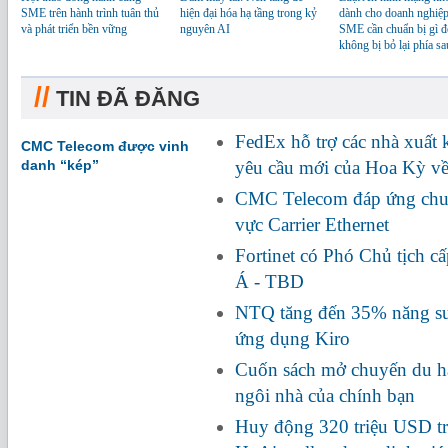
SME trên hành trình tuân thủ
hiện đại hóa hạ tầng trong kỷ
dành cho doanh nghiệp
và phát triển bền vững
nguyên AI
SME cần chuẩn bị gì đ
không bị bỏ lại phía sa
//
TIN ĐÃ ĐĂNG
FedEx hỗ trợ các nhà xuất
CMC Telecom được vinh
danh “kép”
yêu cầu mới của Hoa Kỳ về
CMC Telecom đáp ứng chuẩ
vực Carrier Ethernet
Fortinet có Phó Chủ tịch c
Á - TBD
NTQ tăng đến 35% năng suấ
ứng dụng Kiro
Cuốn sách mở chuyến du hà
ngôi nhà của chính bạn
Huy động 320 triệu USD tr