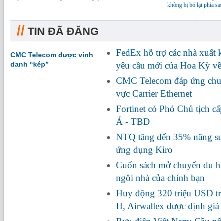
không bị bỏ lại phía sa
//
TIN ĐÃ ĐĂNG
FedEx hỗ trợ các nhà xuất
CMC Telecom được vinh
danh “kép”
yêu cầu mới của Hoa Kỳ về
CMC Telecom đáp ứng chuẩ
vực Carrier Ethernet
Fortinet có Phó Chủ tịch c
Á - TBD
NTQ tăng đến 35% năng suấ
ứng dụng Kiro
Cuốn sách mở chuyến du hà
ngôi nhà của chính bạn
Huy động 320 triệu USD tr
H, Airwallex được định giá