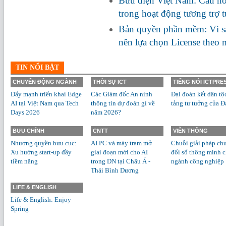
Bưu điện Việt Nam: Cầu nối
trong hoạt động tương trợ 
Bản quyền phần mềm: Vì s
nên lựa chọn License theo
TIN NỔI BẬT
CHUYỂN ĐỘNG NGÀNH
THỜI SỰ ICT
TIẾNG NÓI ICTPRE
Đẩy mạnh triển khai Edge
Các Giám đốc An ninh
Đại đoàn kết dân tộ
AI tại Việt Nam qua Tech
thông tin dự đoán gì về
tảng tư tưởng của Đ
Days 2026
năm 2026?
BƯU CHÍNH
CNTT
VIỄN THÔNG
Nhượng quyền bưu cục:
AI PC và máy trạm mở
Chuỗi giải pháp ch
Xu hướng start-up đầy
giai đoạn mới cho AI
đổi số thông minh 
tiềm năng
trong DN tại Châu Á -
ngành công nghiệp
Thái Bình Dương
LIFE & ENGLISH
Life & English: Enjoy
Spring