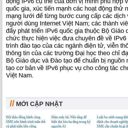
động IPv6 cụ thể của đơn vị mình phù hợp 
quốc gia, xúc tiến mạnh các hoạt động thử 
mạng lưới để từng bước cung cấp các dịch v
người dùng Internet Việt Nam; các thành vi
đẩy phát triển IPv6 quốc gia thuộc Bộ Giáo 
chức thực hiện việc đưa chuyên đề về IPv6
trình đào tạo của các ngành điện tử, viễn t
thông tin của các trường Đại học theo chỉ 
Bộ Giáo dục và Đào tạo để chuẩn bị nguồn
tạo cơ bản về IPv6 phục vụ cho công tác chu
Việt Nam.
//
MỚI CẬP NHẬT
Hội thảo đồng hành cùng
Đám mây lai: Nền tảng để
Luật An ninh mạng kh
SME trên hành trình tuân thủ
hiện đại hóa hạ tầng trong kỷ
dành cho doanh nghiệp
và phát triển bền vững
nguyên AI
SME cần chuẩn bị gì đ