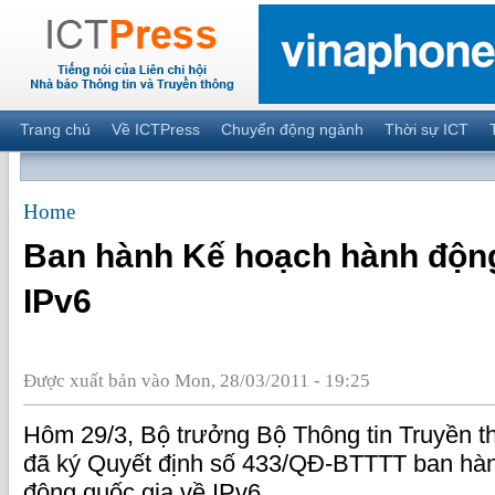
Trang chủ
Về ICTPress
Chuyển động ngành
Thời sự ICT
Home
Ban hành Kế hoạch hành động
IPv6
Được xuất bản vào Mon, 28/03/2011 - 19:25
Hôm 29/3, Bộ trưởng Bộ Thông tin Truyền 
đã ký Quyết định số 433/QĐ-BTTTT ban hà
động quốc gia về IPv6.