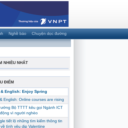
nh
Nghề báo
Chuyện dọc đường
M NHIỀU NHẤT
U ĐIỂM
 & English: Enjoy Spring
 & English: Online courses are rising
trưởng Bộ TTTT kêu gọi Ngành ICT
động vì người nghèo
le tiết lộ những tìm kiếm thông tin
ị về tình yêu dịp Valentine