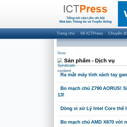
Trang chủ
Về ICTPress
Chuyển đ
Home
Sản phẩm - Dịch vụ
Ra mắt máy tính xách tay gam
Bo mạch chủ Z790 AORUS! Si
13!
Dòng vi xử Lý Intel Core thế 
Bo mạch chủ AMD X670 với nh