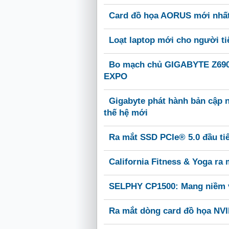
Card đồ họa AORUS mới nhất
Loạt laptop mới cho người t
Bo mạch chủ GIGABYTE Z690, 
EXPO
Gigabyte phát hành bản cập n
thế hệ mới
Ra mắt SSD PCIe® 5.0 đầu tiê
California Fitness & Yoga ra 
SELPHY CP1500: Mang niềm v
Ra mắt dòng card đồ họa NV