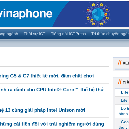
ộng ngành
Thời sự ICT
Tiếng nói ICTPress
Tri thức chuyên ngà
//
XE
ing G5 & G7 thiết kế mới, đậm chất chơi
//
TIÊ
nh ra dành cho CPU Intel® Core™ thế hệ thứ
Life
Life
Bộ 
hệ 13 cùng giải pháp Intel Unison mới
hành 
Goog
ững cải tiến đối với trải nghiệm người dùng
thú v