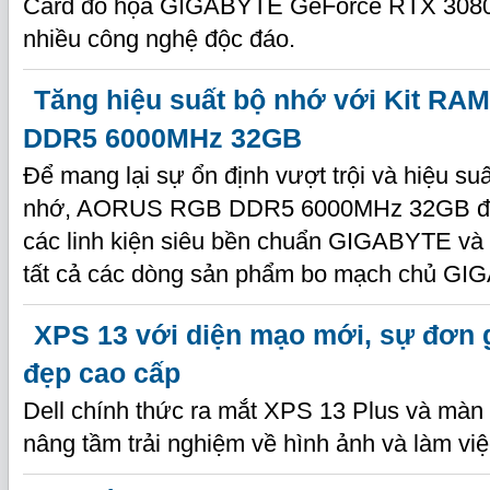
Card đồ họa GIGABYTE GeForce RTX 3080 
nhiều công nghệ độc đáo.
Tăng hiệu suất bộ nhớ với Kit R
DDR5 6000MHz 32GB
Để mang lại sự ổn định vượt trội và hiệu su
nhớ, AORUS RGB DDR5 6000MHz 32GB đượ
các linh kiện siêu bền chuẩn GIGABYTE và
tất cả các dòng sản phẩm bo mạch chủ GI
XPS 13 với diện mạo mới, sự đơn g
đẹp cao cấp
Dell chính thức ra mắt XPS 13 Plus và màn
nâng tầm trải nghiệm về hình ảnh và làm vi