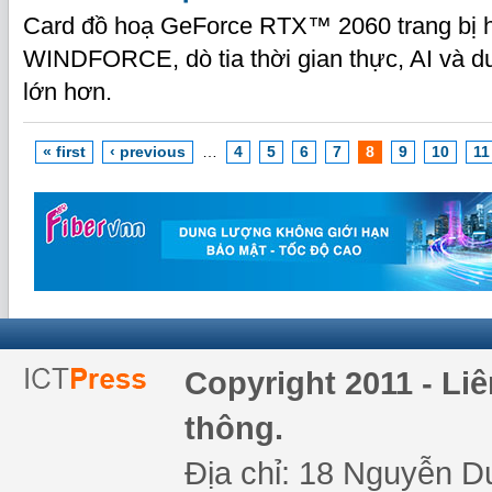
Card đồ hoạ GeForce RTX™ 2060 trang bị hệ
WINDFORCE, dò tia thời gian thực, AI và 
lớn hơn.
« first
‹ previous
…
4
5
6
7
8
9
10
11
Copyright 2011 - Li
thông.
Địa chỉ: 18 Nguyễn Du