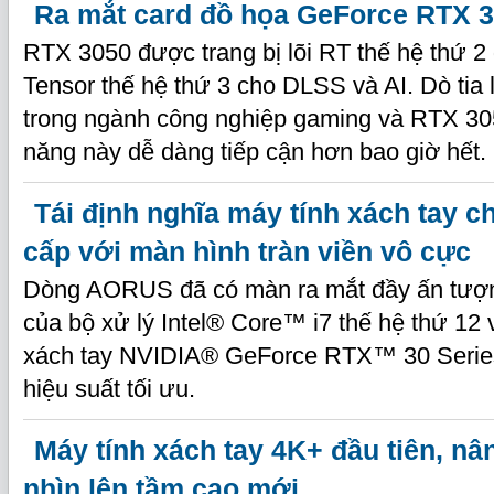
Ra mắt card đồ họa GeForce RTX 
RTX 3050 được trang bị lõi RT thế hệ thứ 2 đ
Tensor thế hệ thứ 3 cho DLSS và AI. Dò tia 
trong ngành công nghiệp gaming và RTX 30
năng này dễ dàng tiếp cận hơn bao giờ hết.
Tái định nghĩa máy tính xách tay 
cấp với màn hình tràn viền vô cực
Dòng AORUS đã có màn ra mắt đầy ấn tượn
của bộ xử lý Intel® Core™ i7 thế hệ thứ 12
xách tay NVIDIA® GeForce RTX™ 30 Series
hiệu suất tối ưu.
Máy tính xách tay 4K+ đầu tiên, nâ
nhìn lên tầm cao mới