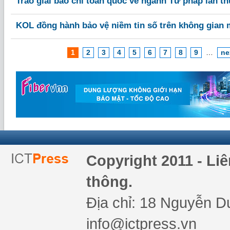
Trao giải báo chí toàn quốc về ngành Tư pháp lần t
KOL đồng hành bảo vệ niềm tin số trên không gian
1
2
3
4
5
6
7
8
9
…
ne
Copyright 2011 - Li
thông.
Địa chỉ: 18 Nguyễn Du
info@ictpress.vn