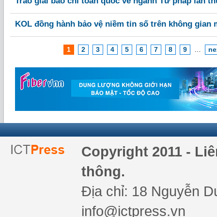
Trao giải báo chí toàn quốc về ngành Tư pháp lần t
KOL đồng hành bảo vệ niềm tin số trên không gian
1
2
3
4
5
6
7
8
9
…
ne
Copyright 2011 - Li
thông.
Địa chỉ: 18 Nguyễn Du
info@ictpress.vn