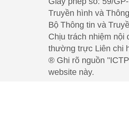
Giấy phép số: 59/GP
Truyền hình và Thông 
Bộ Thông tin và Truy
Chịu trách nhiệm nội 
thường trực Liên chi h
® Ghi rõ nguồn "ICTPr
website này.