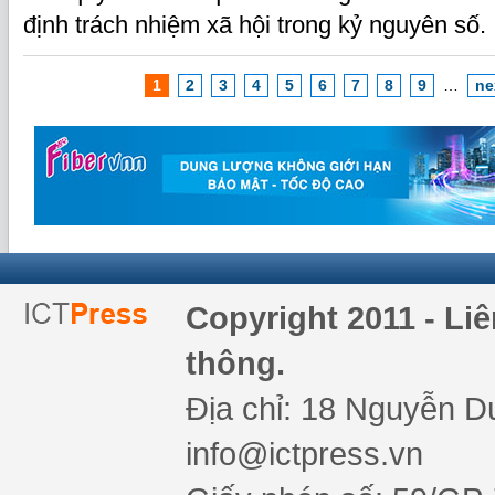
định trách nhiệm xã hội trong kỷ nguyên số.
1
2
3
4
5
6
7
8
9
…
ne
Copyright 2011 - Li
thông.
Địa chỉ: 18 Nguyễn Du
info@ictpress.vn