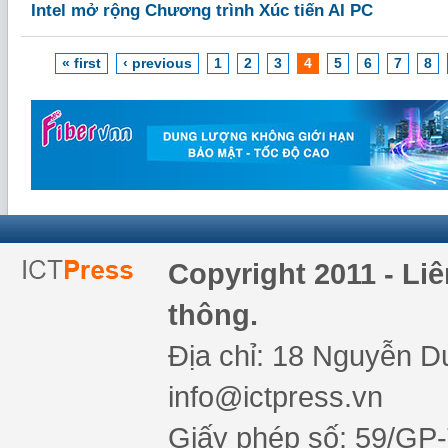
Intel mở rộng Chương trình Xúc tiến AI PC
« first
‹ previous
1
2
3
4
5
6
7
8
Copyright 2011 - Li
thông.
Địa chỉ: 18 Nguyễn Du
info@ictpress.vn
Giấy phép số: 59/GP