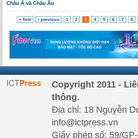
Châu Á và Châu Âu
« first
‹ previous
1
2
3
4
5
6
7
8
Copyright 2011 - Li
thông.
Địa chỉ: 18 Nguyễn Du
info@ictpress.vn
Giấy phép số: 59/GP