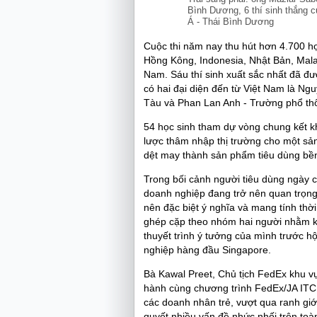
Bình Dương, 6 thí sinh thắng 
Á - Thái Bình Dương
Cuộc thi năm nay thu hút hơn 4.700 họ
Hồng Kông, Indonesia, Nhật Bản, Malay
Nam. Sáu thí sinh xuất sắc nhất đã đư
có hai đại diện đến từ Việt Nam là 
Tàu và Phan Lan Anh - Trường phổ thô
54 học sinh tham dự vòng chung kết k
lược thâm nhập thị trường cho một sả
dệt may thành sản phẩm tiêu dùng bền
Trong bối cảnh người tiêu dùng ngày 
doanh nghiệp đang trở nên quan trọng 
nên đặc biệt ý nghĩa và mang tính thờ
ghép cặp theo nhóm hai người nhằm k
thuyết trình ý tưởng của mình trước 
nghiệp hàng đầu Singapore.
Bà Kawal Preet, Chủ tịch FedEx khu v
hành cùng chương trình FedEx/JA ITC 
các doanh nhân trẻ, vượt qua ranh giới
quyết nhiều vấn đề nhức nhối trên toà