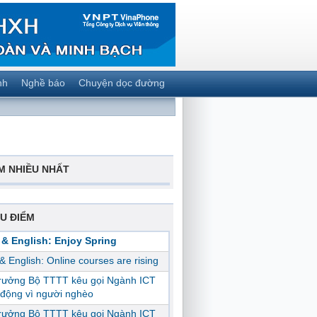
nh
Nghề báo
Chuyện dọc đường
M NHIỀU NHẤT
U ĐIỂM
 & English: Enjoy Spring
 & English: Online courses are rising
trưởng Bộ TTTT kêu gọi Ngành ICT
động vì người nghèo
trưởng Bộ TTTT kêu gọi Ngành ICT