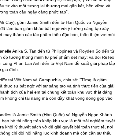
ầu tư vào một tương lai thương mại gắn kết, bền vững và
ương toàn cầu ngày càng phức tạp”.
 (Mì Cay), gồm Jamie Smith đến từ Hàn Quốc và Nguyễn
đã làm ban giám khảo bất ngờ với ý tưởng sáng tạo xây
t may thành các tác phẩm thêu độc bản, thân thiện với môi
Janelle Anika S. Tan đến từ Philippines và Royden So đến từ
ấm ốp tường thông minh từ phế phẩm dệt may; và đội ReTex
an cùng Phan Lan Anh đến từ Việt Nam đề xuất giải pháp lắp
 gia đình.
dEx tại Việt Nam và Campuchia, chia sẻ: “Từng là giám
đã thực sự bất ngờ với sự sáng tạo và tính thực tiễn của giải
ành tích của hai em tại chung kết toàn khu vực thật đáng
Nam không chỉ tài năng mà còn đầy khát vọng đóng góp vào
Noodles là Jamie Smith (Hàn Quốc) và Nguyễn Ngọc Khánh
 bạn bè tài năng trên khắp khu vực là một trải nghiệm tuyệt
 khỏi lý thuyết sách vở để giải quyết bài toán thực tế, nơi
không chỉ đòi hỏi năng lực kinh doanh mà còn cần sự thấu