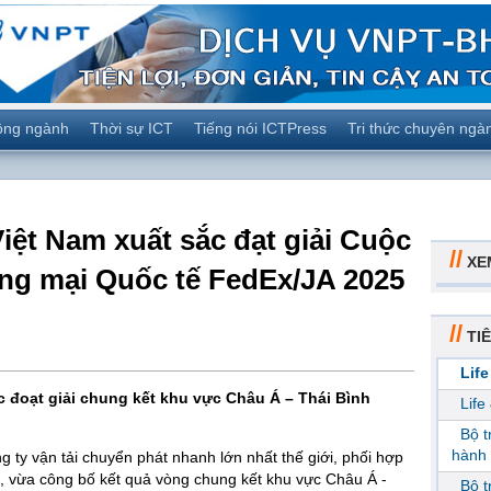
ộng ngành
Thời sự ICT
Tiếng nói ICTPress
Tri thức chuyên ngà
iệt Nam xuất sắc đạt giải Cuộc
//
XE
ng mại Quốc tế FedEx/JA 2025
//
TIÊ
Life
c đoạt giải chung kết khu vực Châu Á – Thái Bình
Life
Bộ 
hành 
ty vận tải chuyển phát nhanh lớn nhất thế giới, phối hợp
, vừa công bố kết quả vòng chung kết khu vực Châu Á -
Bộ 