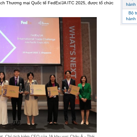
ách Thương mại Quốc tế FedEx/JA ITC 2025, được tổ chức
hành 
Bộ 
hành 
bet, Chủ tịch kiêm CEO của JA khu vực Châu Á - Thái