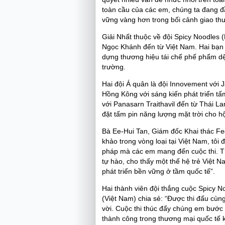
toàn cầu của các em, chúng ta đang đ
vững vàng hơn trong bối cảnh giao th
Giải Nhất thuộc về đội Spicy Noodles
Ngọc Khánh đến từ Việt Nam. Hai bạn 
dựng thương hiệu tái chế phế phẩm dệ
trường.
Hai đội Á quân là đội Innovement với 
Hồng Kông với sáng kiến phát triển t
với Panasarn Traithavil đến từ Thái L
đặt tấm pin năng lượng mặt trời cho hộ
Bà Ee-Hui Tan, Giám đốc Khai thác Fe
khảo trong vòng loại tại Việt Nam, tôi 
pháp mà các em mang đến cuộc thi. Th
tự hào, cho thấy một thế hệ trẻ Việt 
phát triển bền vững ở tầm quốc tế”.
Hai thành viên đội thắng cuộc Spicy 
(Việt Nam) chia sẻ: “Được thi đấu cùng
vời. Cuộc thi thúc đẩy chúng em bước ra
thành công trong thương mại quốc tế 