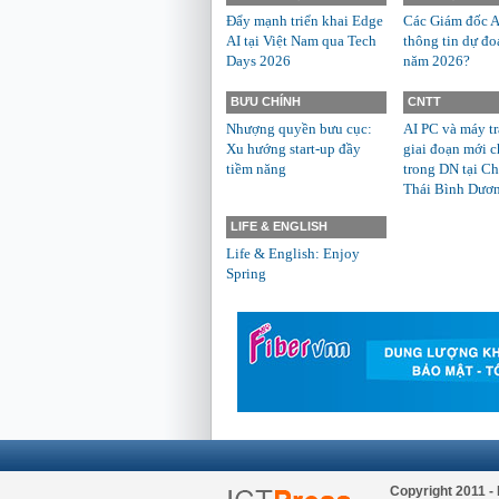
Đẩy mạnh triển khai Edge
Các Giám đốc A
AI tại Việt Nam qua Tech
thông tin dự đo
Days 2026
năm 2026?
BƯU CHÍNH
CNTT
Nhượng quyền bưu cục:
AI PC và máy t
Xu hướng start-up đầy
giai đoạn mới c
tiềm năng
trong DN tại Ch
Thái Bình Dươ
LIFE & ENGLISH
Life & English: Enjoy
Spring
Copyright 2011 - 