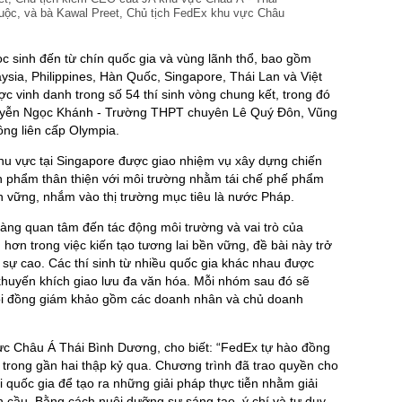
cuộc, và bà Kawal Preet, Chủ tịch FedEx khu vực Châu
c sinh đến từ chín quốc gia và vùng lãnh thổ, bao gồm
sia, Philippines, Hàn Quốc, Singapore, Thái Lan và Việt
ợc vinh danh trong số 54 thí sinh vòng chung kết, trong đó
Nguyễn Ngọc Khánh - Trường THPT chuyên Lê Quý Đôn, Vũng
ng liên cấp Olympia.
hu vực tại Singapore được giao nhiệm vụ xây dựng chiến
n phẩm thân thiện với môi trường nhằm tái chế phế phẩm
 vững, nhắm vào thị trường mục tiêu là nước Pháp.
càng quan tâm đến tác động môi trường và vai trò của
hơn trong việc kiến tạo tương lai bền vững, đề bài này trở
i sự cao. Các thí sinh từ nhiều quốc gia khác nhau được
huyến khích giao lưu đa văn hóa. Mỗi nhóm sau đó sẽ
hội đồng giám khảo gồm các doanh nhân và chủ doanh
ực Châu Á Thái Bình Dương, cho biết: “FedEx tự hào đồng
trong gần hai thập kỷ qua. Chương trình đã trao quyền cho
 quốc gia để tạo ra những giải pháp thực tiễn nhằm giải
n cầu. Bằng cách nuôi dưỡng sự sáng tạo, ý chí và tư duy