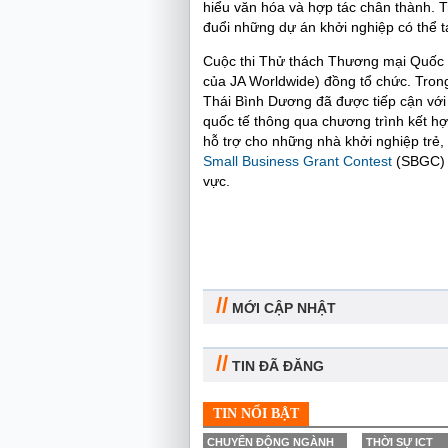
hiểu văn hóa và hợp tác chân thành. T
đuổi những dự án khởi nghiệp có thể tạ
Cuộc thi Thử thách Thương mại Quốc t
của JA Worldwide) đồng tổ chức. Tron
Thái Bình Dương đã được tiếp cận với 
quốc tế thông qua chương trình kết hợ
hỗ trợ cho những nhà khởi nghiệp trẻ,
Small Business Grant Contest
(SBGC) 
vực.
//
MỚI CẬP NHẬT
//
TIN ĐÃ ĐĂNG
TIN NỔI BẬT
CHUYỂN ĐỘNG NGÀNH
THỜI SỰ ICT