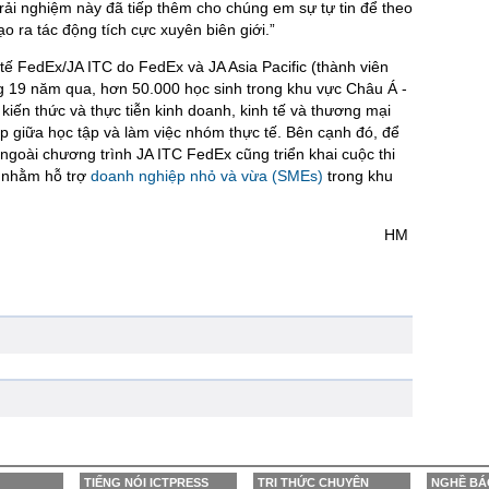
rải nghiệm này đã tiếp thêm cho chúng em sự tự tin để theo
o ra tác động tích cực xuyên biên giới.”
ế FedEx/JA ITC do FedEx và JA Asia Pacific (thành viên
g 19 năm qua, hơn 50.000 học sinh trong khu vực Châu Á -
kiến thức và thực tiễn kinh doanh, kinh tế và thương mại
p giữa học tập và làm việc nhóm thực tế. Bên cạnh đó, để
 ngoài chương trình JA ITC FedEx cũng triển khai cuộc thi
nhằm hỗ trợ
doanh nghiệp nhỏ và vừa (SMEs)
trong khu
HM
TIẾNG NÓI ICTPRESS
TRI THỨC CHUYÊN
NGHỀ BÁ