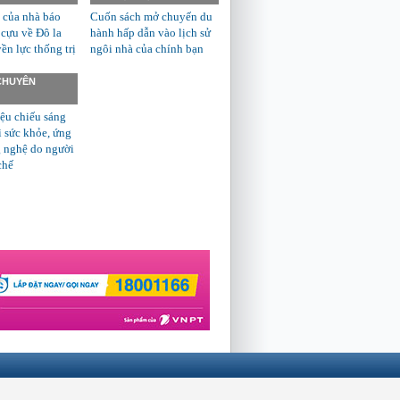
 của nhà báo
Cuốn sách mở chuyến du
 cựu về Đô la
hành hấp dẫn vào lịch sử
n lực thống trị
ngôi nhà của chính bạn
 CHUYÊN
ệu chiếu sáng
ì sức khỏe, ứng
 nghệ do người
chế