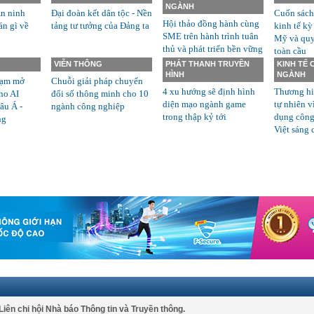
NGÀNH
n ninh
Đại đoàn kết dân tộc - Nền
Cuốn sách
Hội thảo đồng hành cùng
án gì về
tảng tư tưởng của Đảng ta
kinh tế kỳ
SME trên hành trình tuân
Mỹ và quyề
thủ và phát triển bền vững
toàn cầu
VIỄN THÔNG
PHÁT THANH TRUYỀN
KINH TẾ
HÌNH
NGÀNH
rạm mở
Chuỗi giải pháp chuyển
4 xu hướng sẽ định hình
Thương hi
ho AI
đổi số thông minh cho 10
diện mạo ngành game
tự nhiên v
âu Á -
ngành công nghiệp
trong thập kỷ tới
dụng công
ng
Việt sáng 
Liên chi hội Nhà báo Thông tin và Truyền thông.