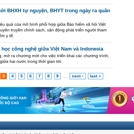
mới BHXH tự nguyện, BHYT trong ngày ra quân
iệu quả của mô hình phối hợp giữa Bảo hiểm xã hội Việt
uyên truyền chính sách, vận động phát triển người tham
ểm y tế.
học công nghệ giữa Việt Nam và Indonesia
g, mở ra chương mới cho việc triển khai các chương trình,
iữa hai nước trong thời gian tới.
3
4
5
6
7
8
9
…
next ›
last »