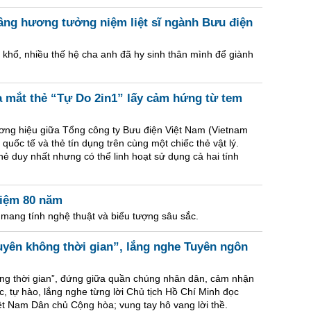
ng hương tưởng niệm liệt sĩ ngành Bưu điện
n khổ, nhiều thế hệ cha anh đã hy sinh thân mình để giành
a mắt thẻ “Tự Do 2in1” lấy cảm hứng từ tem
ơng hiệu giữa Tổng công ty Bưu điện Việt Nam (Vietnam
quốc tế và thẻ tín dụng trên cùng một chiếc thẻ vật lý.
hẻ duy nhất nhưng có thể linh hoạt sử dụng cả hai tính
niệm 80 năm
 mang tính nghệ thuật và biểu tượng sâu sắc.
uyên không thời gian”, lắng nghe Tuyên ngôn
ng thời gian”, đứng giữa quần chúng nhân dân, cảm nhận
c, tự hào, lắng nghe từng lời Chủ tịch Hồ Chí Minh đọc
ệt Nam Dân chủ Cộng hòa; vung tay hô vang lời thề.