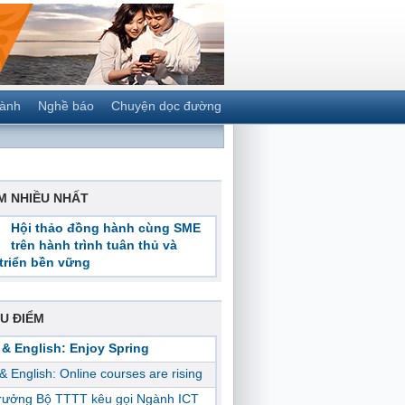
gành
Nghề báo
Chuyện dọc đường
M NHIỀU NHẤT
Hội thảo đồng hành cùng SME
trên hành trình tuân thủ và
triển bền vững
U ĐIỂM
 & English: Enjoy Spring
 & English: Online courses are rising
trưởng Bộ TTTT kêu gọi Ngành ICT