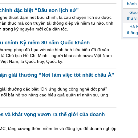
hành 
hính đặc biệt “Dấu son lịch sử”
Goog
ghệ thuật đậm nét bưu chính, là câu chuyện lịch sử được
thú v
ân thực mà còn truyền tải thông điệp về niềm tự hào, tinh
Hà N
 trong kỷ nguyên mới của dân tộc.
thông
ưu chính Kỷ niệm 80 năm Quốc khánh
hương pháp đồ họa với các hình ảnh tiêu biểu đã đi vào
là Chủ tịch Hồ Chí Minh - người khai sinh nước Việt Nam
Việt Nam, là Quốc huy, Quốc kỳ.
hận giải thưởng “Nơi làm việc tốt nhất châu Á”
iải thưởng đặc biệt “DN ứng dụng công nghệ đột phá"
nổi bật hỗ trợ nâng cao hiệu quả quản trị nhân sự, ứng
es và khát vọng vươn ra thế giới của doanh
MC, tăng cường thêm niềm tin và động lực để doanh nghiệp
.