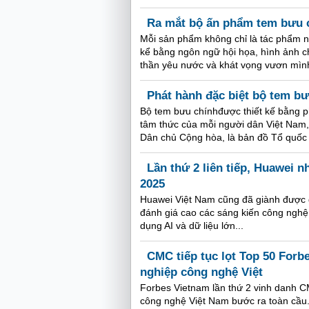
Ra mắt bộ ấn phẩm tem bưu c
Mỗi sản phẩm không chỉ là tác phẩm n
kể bằng ngôn ngữ hội họa, hình ảnh ch
thần yêu nước và khát vọng vươn mình
Phát hành đặc biệt bộ tem b
Bộ tem bưu chínhđược thiết kế bằng p
tâm thức của mỗi người dân Việt Nam, 
Dân chủ Cộng hòa, là bản đồ Tổ quốc 
Lần thứ 2 liên tiếp, Huawei n
2025
Huawei Việt Nam cũng đã giành được g
đánh giá cao các sáng kiến công nghệ 
dụng AI và dữ liệu lớn...
CMC tiếp tục lọt Top 50 Forb
nghiệp công nghệ Việt
Forbes Vietnam lần thứ 2 vinh danh C
công nghệ Việt Nam bước ra toàn cầu