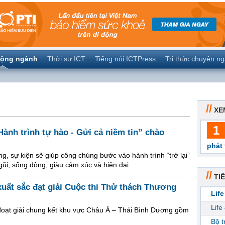
ộng ngành
Thời sự ICT
Tiếng nói ICTPress
Tri thức chuyên n
//
XE
1
ành trình tự hào - Gửi cả niềm tin” chào
phát 
g, sự kiện sẽ giúp công chúng bước vào hành trình “trở lại”
gũi, sống động, giàu cảm xúc và hiện đại.
//
TIÊ
uất sắc đạt giải Cuộc thi Thử thách Thương
Life
Life
đoạt giải chung kết khu vực Châu Á – Thái Bình Dương gồm
Bộ 