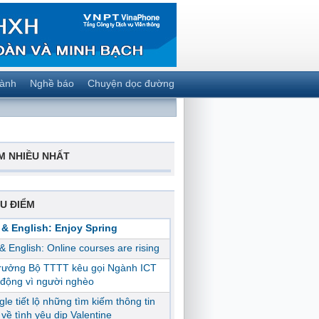
gành
Nghề báo
Chuyện dọc đường
M NHIỀU NHẤT
U ĐIỂM
 & English: Enjoy Spring
 & English: Online courses are rising
trưởng Bộ TTTT kêu gọi Ngành ICT
động vì người nghèo
le tiết lộ những tìm kiếm thông tin
ị về tình yêu dịp Valentine