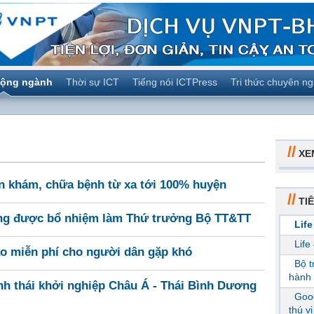
ộng ngành
Thời sự ICT
Tiếng nói ICTPress
Tri thức chuyên n
//
XE
ấn khám, chữa bệnh từ xa tới 100% huyện
//
TIÊ
ng được bổ nhiệm làm Thứ trưởng Bộ TT&TT
Life
Life
ạo miễn phí cho người dân gặp khó
Bộ 
hành 
nh thái khởi nghiệp Châu Á - Thái Bình Dương
Goog
thú v