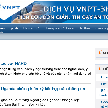
ộng ngành
Thời sự ICT
Tiếng nói ICTPress
Tri thức chuyên n
//
XE
 tác với HARDI
//
ập trung vào: sách y học thường thức cho người dân, y
TIÊ
ách tham khảo cho cán bộ y tế và các sản phẩm nội dung số
Life
Life
 Uganda chứng kiến ký kết hợp tác thông tin
Bộ 
hành 
i giao do Bộ trưởng Ngoại giao Uganda Odongo Jeje
Goog
ệt Nam Bùi Thanh Sơn ký kết.
thú v