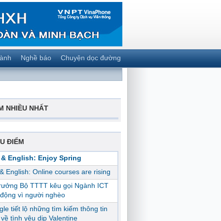
gành
Nghề báo
Chuyện dọc đường
M NHIỀU NHẤT
U ĐIỂM
 & English: Enjoy Spring
 & English: Online courses are rising
trưởng Bộ TTTT kêu gọi Ngành ICT
động vì người nghèo
le tiết lộ những tìm kiếm thông tin
ị về tình yêu dịp Valentine