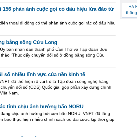
Hà N
i 156 phản ánh cuộc gọi có dấu hiệu lừa đảo từ
thông
điện thoại di động có thể phản ánh cuộc gọi rác có dấu hiệu
ồng bằng sông Cửu Long
p Ủy ban nhân dân thành phố Cần Thơ và Tập đoàn Bưu
i thảo “Thúc đẩy chuyển đổi số ở đồng bằng sông Cửu
 số nhiều lĩnh vực của nền kinh tế
NPT đã thể hiện rõ vai trò là Tập đoàn công nghệ hàng
t chuyển đổi số (CĐS) Quốc gia, góp phần xây dựng chính
 Việt Nam.
các tỉnh chịu ảnh hưởng bão NORU
nh đang chịu ảnh hưởng bởi cơn bão NORU, VNPT đã tăng
 bão thực hiện nhiều chính sách ưu đãi cước kịp thời giúp