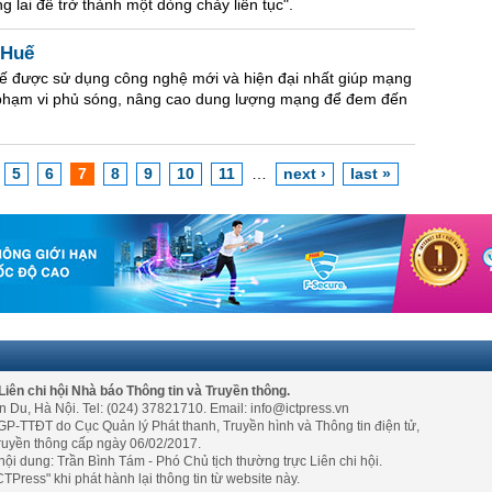
g lai để trở thành một dòng chảy liên tục".
 Huế
 được sử dụng công nghệ mới và hiện đại nhất giúp mạng
g phạm vi phủ sóng, nâng cao dung lượng mạng để đem đến
5
6
7
8
9
10
11
…
next ›
last »
Liên chi hội Nhà báo Thông tin và Truyền thông.
n Du, Hà Nội. Tel: (024) 37821710. Email: info@ictpress.vn
GP-TTĐT do Cục Quản lý Phát thanh, Truyền hình và Thông tin điện tử,
ruyền thông cấp ngày 06/02/2017.
nội dung: Trần Bình Tám - Phó Chủ tịch thường trực Liên chi hội.
TPress" khi phát hành lại thông tin từ website này.