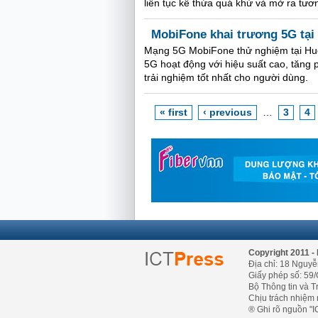
liên tục kế thừa quá khứ và mở ra tươn
MobiFone khai trương 5G tại
Mạng 5G MobiFone thử nghiệm tại Huế
5G hoạt động với hiệu suất cao, tăn
trải nghiệm tốt nhất cho người dùng.
« first
‹ previous
…
3
4
Copyright 2011 - 
Địa chỉ: 18 Nguyễ
Giấy phép số: 59/
Bộ Thông tin và T
Chịu trách nhiệm 
® Ghi rõ nguồn "IC