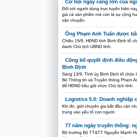
Cơ hội ngày càng lớn của ng
Đối với người dùng trực tuyến hiện na
giá cả sản phẩm mà còn là sự cộng hư
vận chuyển.
Ông Phạm Anh Tuấn được bầu
Chiều 19/9, HĐND tỉnh Bình Định tổ ch
danh Chủ tịch UBND tỉnh.
Công bố quyết định điều độn
Bình Định
Sáng 13/9, Tỉnh ủy Bình Định tổ chức 
Bộ Thông tin và Truyền thông Phạm Anh
để HĐND bầu giữ chức Chủ tịch tỉnh.
Logistics 5.0: Doanh nghiệp 
Khi đó, giới chuyên gia bắt đầu cân nh
trung vào yếu tố con người.
77 năm ngày truyền thống: ng
Bộ trưởng Bộ TT&TT Nguyễn Mạnh Hù