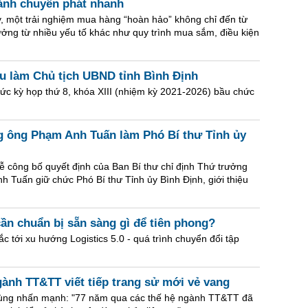
ành chuyển phát nhanh
y, một trải nghiệm mua hàng “hoàn hảo” không chỉ đến từ
ởng từ nhiều yếu tố khác như quy trình mua sắm, điều kiện
 làm Chủ tịch UBND tỉnh Bình Định
ức kỳ họp thứ 8, khóa XIII (nhiệm kỳ 2021-2026) bầu chức
g ông Phạm Anh Tuấn làm Phó Bí thư Tỉnh ủy
lễ công bố quyết định của Ban Bí thư chỉ định Thứ trưởng
 Tuấn giữ chức Phó Bí thư Tỉnh ủy Bình Định, giới thiệu
cần chuẩn bị sẵn sàng gì để tiên phong?
ắc tới xu hướng Logistics 5.0 - quá trình chuyển đổi tập
ành TT&TT viết tiếp trang sử mới vẻ vang
ng nhấn mạnh: "77 năm qua các thế hệ ngành TT&TT đã