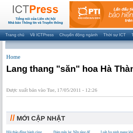
Trang chủ
Về ICTPress
Chuyển động ngành
Thời sự ICT
Home
Lang thang "săn" hoa Hà Thà
Được xuất bản vào Tue, 17/05/2011 - 12:26
//
MỚI CẬP NHẬT
Hội thảo đồng hành cùng
Đám mây lai: Nền tảng để
Luật An ninh mạng kh