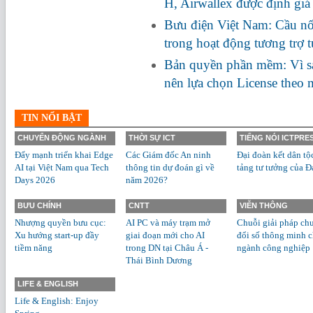
H, Airwallex được định giá
Bưu điện Việt Nam: Cầu nối
trong hoạt động tương trợ 
Bản quyền phần mềm: Vì s
nên lựa chọn License theo
TIN NỔI BẬT
CHUYỂN ĐỘNG NGÀNH
THỜI SỰ ICT
TIẾNG NÓI ICTPRE
Đẩy mạnh triển khai Edge
Các Giám đốc An ninh
Đại đoàn kết dân tộ
AI tại Việt Nam qua Tech
thông tin dự đoán gì về
tảng tư tưởng của Đ
Days 2026
năm 2026?
BƯU CHÍNH
CNTT
VIỄN THÔNG
Nhượng quyền bưu cục:
AI PC và máy trạm mở
Chuỗi giải pháp ch
Xu hướng start-up đầy
giai đoạn mới cho AI
đổi số thông minh 
tiềm năng
trong DN tại Châu Á -
ngành công nghiệp
Thái Bình Dương
LIFE & ENGLISH
Life & English: Enjoy