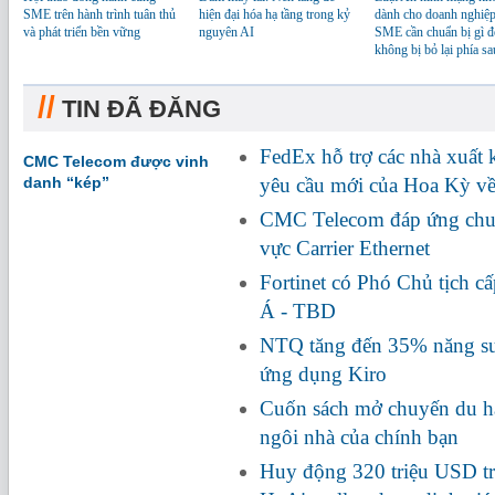
SME trên hành trình tuân thủ
hiện đại hóa hạ tầng trong kỷ
dành cho doanh nghiệp
và phát triển bền vững
nguyên AI
SME cần chuẩn bị gì đ
không bị bỏ lại phía sa
//
TIN ĐÃ ĐĂNG
FedEx hỗ trợ các nhà xuất
CMC Telecom được vinh
danh “kép”
yêu cầu mới của Hoa Kỳ về
CMC Telecom đáp ứng chuẩ
vực Carrier Ethernet
Fortinet có Phó Chủ tịch c
Á - TBD
NTQ tăng đến 35% năng suấ
ứng dụng Kiro
Cuốn sách mở chuyến du hà
ngôi nhà của chính bạn
Huy động 320 triệu USD tr