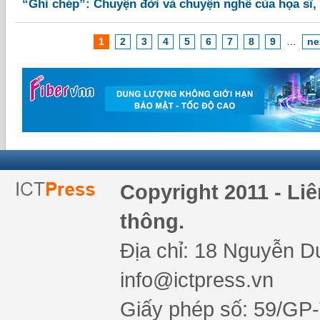
“Ghi chép”: Chuyện đời và chuyện nghề của họa sĩ, 
1
2
3
4
5
6
7
8
9
…
ne
Copyright 2011 - Li
thông.
Địa chỉ: 18 Nguyễn Du
info@ictpress.vn
Giấy phép số: 59/GP