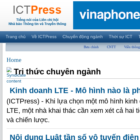
Trang chủ
Về ICTPress
Chuyển động ngành
Thời sự ICT
Bưu chính
CNTT
Viễn thông
Home
Tri thức chuyên ngành
Kinh doanh LTE - Mô hình nào là 
(ICTPress) - Khi lựa chọn một mô hình kin
LTE, một nhà khai thác cần xem xét cả hai tiê
và chiến lược.
Nội dung Luật tần số vô tuyến điện