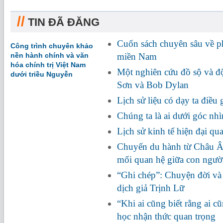
//
TIN ĐÃ ĐĂNG
Cuốn sách chuyên sâu về 
Công trình chuyên khảo
nền hành chính và văn
miền Nam
hóa chính trị Việt Nam
Một nghiên cứu đồ sộ và đ
dưới triều Nguyễn
Sơn và Bob Dylan
Lịch sử liệu có dạy ta điều 
Chúng ta là ai dưới góc n
Lịch sử kinh tế hiện đại qu
Chuyến du hành từ Châu Â
mối quan hệ giữa con người
“Ghi chép”: Chuyện đời và 
dịch giả Trịnh Lữ
“Khi ai cũng biết rằng ai c
học nhận thức quan trọng