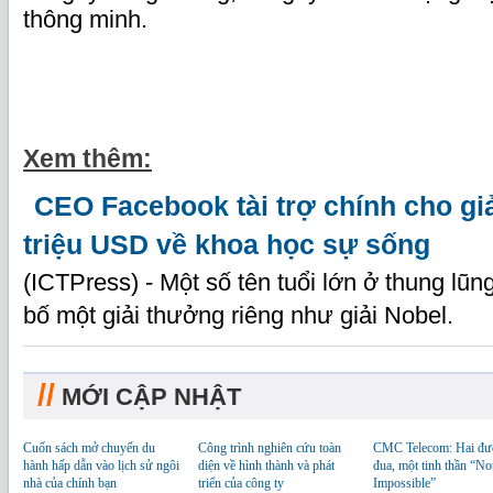
thông minh.
Xem thêm:
CEO Facebook tài trợ chính cho gi
triệu USD về khoa học sự sống
(ICTPress) - Một số tên tuổi lớn ở thung lũn
bố một giải thưởng riêng như giải Nobel.
//
MỚI CẬP NHẬT
Cuốn sách mở chuyến du
Công trình nghiên cứu toàn
CMC Telecom: Hai đư
hành hấp dẫn vào lịch sử ngôi
diện về hình thành và phát
đua, một tinh thần “No
nhà của chính bạn
triển của công ty
Impossible”