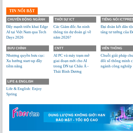
TIN NỔI BẬT
CHUYỂN ĐỘNG NGÀNH
THỜI SỰ ICT
TIẾNG NÓI ICTPRE
Đẩy mạnh triển khai Edge
Các Giám đốc An ninh
Đại đoàn kết dân tộ
AI tại Việt Nam qua Tech
thông tin dự đoán gì về
tảng tư tưởng của Đ
Days 2026
năm 2026?
BƯU CHÍNH
CNTT
VIỄN THÔNG
Nhượng quyền bưu cục:
AI PC và máy trạm mở
Chuỗi giải pháp ch
Xu hướng start-up đầy
giai đoạn mới cho AI
đổi số thông minh 
tiềm năng
trong DN tại Châu Á -
ngành công nghiệp
Thái Bình Dương
LIFE & ENGLISH
Life & English: Enjoy
Spring