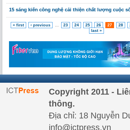
15 sáng kiến công nghệ cải thiện chất lượng cuộc s
« first
‹ previous
…
23
24
25
26
27
28
last »
Copyright 2011 - Li
thông.
Địa chỉ: 18 Nguyễn Du
info@ictpress.vn