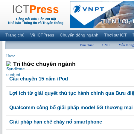
Trang chủ
Về ICTPress
Chuyển động ngành
Thời sự ICT
Bưu chính
CNTT
Viễn thông
Home
Tri thức chuyên ngành
Câu chuyện 15 năm iPod
Lợi ích từ giải quyết thủ tục hành chính qua Bưu đi
Qualcomm công bố giải pháp model 5G thương mại đầ
Giải pháp hạn chế cháy nổ smartphone