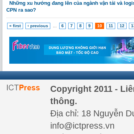
Những xu hướng đang lên của ngành vận tải và logi
CPN ra sao?
« first
‹ previous
…
6
7
8
9
10
11
12
1
Copyright 2011 - Li
thông.
Địa chỉ: 18 Nguyễn Du
info@ictpress.vn