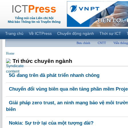
Trang chủ
Về ICTPress
Chuyển động ngành
Thời sự ICT
Bưu chính
CNTT
Viễn thông
Home
Tri thức chuyên ngành
5G đang trên đà phát triển nhanh chóng
Chuyển đổi vùng biên qua nền tảng phần mềm Projec
Giải pháp zero trust, an ninh mạng bảo vệ môi trư
biên
Nokia: Sự trở lại của một tượng đài?