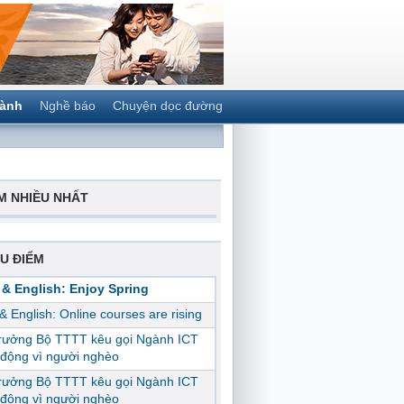
gành
Nghề báo
Chuyện dọc đường
M NHIỀU NHẤT
U ĐIỂM
 & English: Enjoy Spring
 & English: Online courses are rising
trưởng Bộ TTTT kêu gọi Ngành ICT
động vì người nghèo
trưởng Bộ TTTT kêu gọi Ngành ICT
động vì người nghèo