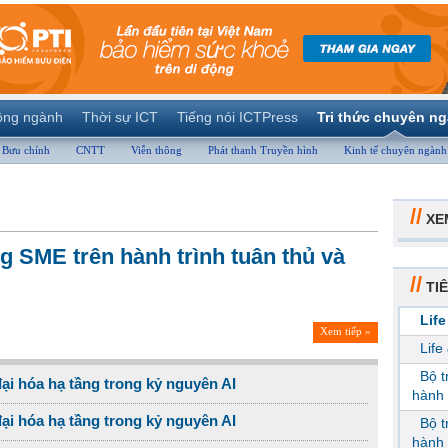
ộng ngành
Thời sự ICT
Tiếng nói ICTPress
Tri thức chuyên n
Bưu chính
CNTT
Viễn thông
Phát thanh Truyền hình
Kinh tế chuyên ngành
//
XE
g SME trên hành trình tuân thủ và
//
TIÊ
Life
Xem tiếp »
Life
Bộ 
ại hóa hạ tầng trong kỷ nguyên AI
hành 
ại hóa hạ tầng trong kỷ nguyên AI
Bộ 
hành 