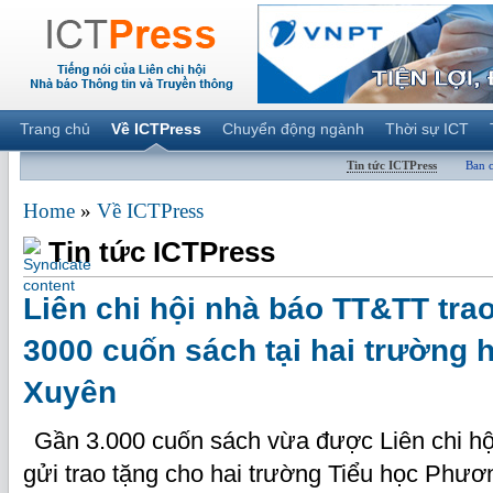
Trang chủ
Về ICTPress
Chuyển động ngành
Thời sự ICT
Tin tức ICTPress
Ban 
Home
»
Về ICTPress
Tin tức ICTPress
Liên chi hội nhà báo TT&TT tra
3000 cuốn sách tại hai trường 
Xuyên
Gần 3.000 cuốn sách vừa được Liên chi h
gửi trao tặng cho hai trường Tiểu học Phươ