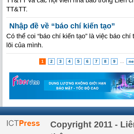
TT&TT và các hội viên nhà báo trong Liên ch
TT&TT.
Nhập đề về “báo chí kiến tạo”
Có thể coi “báo chí kiến tạo” là việc báo chí t
lõi của mình.
1
2
3
4
5
6
7
8
9
…
ne
Copyright 2011 - Li