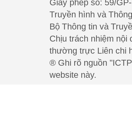
Giấy phép số: 59/GP
Truyền hình và Thông 
Bộ Thông tin và Truy
Chịu trách nhiệm nội 
thường trực Liên chi h
® Ghi rõ nguồn "ICTPr
website này.