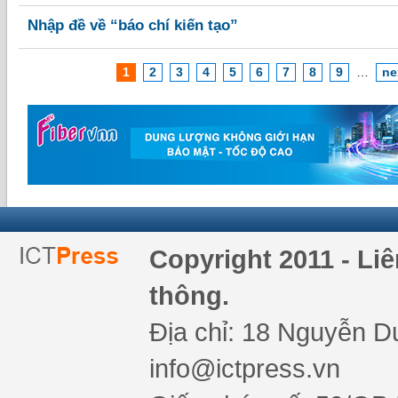
Nhập đề về “báo chí kiến tạo”
1
2
3
4
5
6
7
8
9
…
ne
Copyright 2011 - Li
thông.
Địa chỉ: 18 Nguyễn Du
info@ictpress.vn