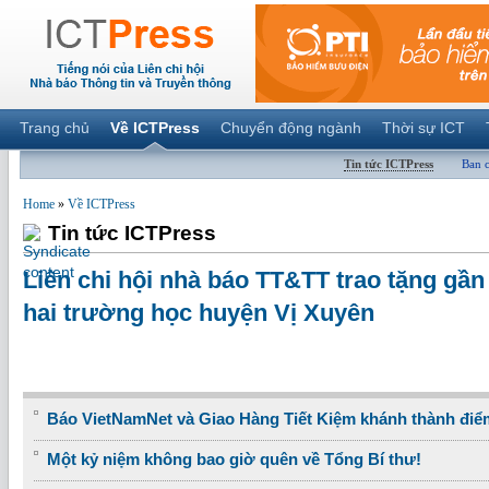
Trang chủ
Về ICTPress
Chuyển động ngành
Thời sự ICT
Tin tức ICTPress
Ban 
Home
»
Về ICTPress
Tin tức ICTPress
Liên chi hội nhà báo TT&TT trao tặng gần
hai trường học huyện Vị Xuyên
Báo VietNamNet và Giao Hàng Tiết Kiệm khánh thành điể
Một kỷ niệm không bao giờ quên về Tổng Bí thư!