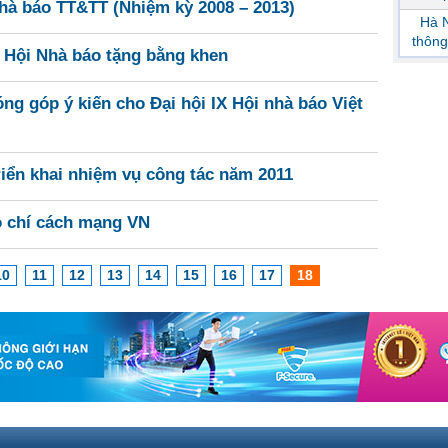
Nhà báo TT&TT (Nhiệm kỳ 2008 – 2013)
Hà N
thông
 Hội Nhà báo tặng bằng khen
ng góp ý kiến cho Đại hội IX Hội nhà báo Việt
riển khai nhiệm vụ công tác năm 2011
o chí cách mạng VN
10
11
12
13
14
15
16
17
18