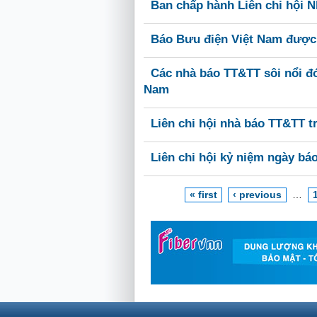
Ban chấp hành Liên chi hội 
Báo Bưu điện Việt Nam được
Các nhà báo TT&TT sôi nổi đó
Nam
Liên chi hội nhà báo TT&TT t
Liên chi hội kỷ niệm ngày bá
« first
‹ previous
…