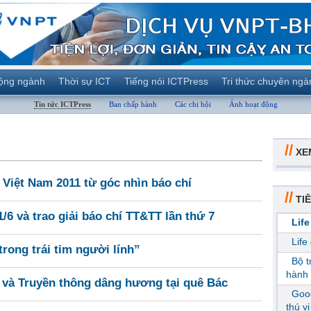
ộng ngành
Thời sự ICT
Tiếng nói ICTPress
Tri thức chuyên ngà
Tin tức ICTPress
Ban chấp hành
Các chi hội
Ảnh hoạt động
//
XE
 Việt Nam 2011 từ góc nhìn báo chí
//
TIÊ
/6 và trao giải báo chí TT&TT lần thứ 7
Life
Life
rong trái tim người lính”
Bộ 
hành 
 và Truyền thông dâng hương tại quê Bác
Goog
thú v