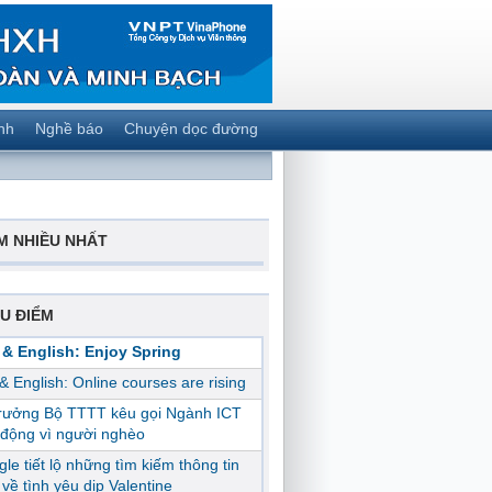
nh
Nghề báo
Chuyện dọc đường
M NHIỀU NHẤT
U ĐIỂM
 & English: Enjoy Spring
 & English: Online courses are rising
trưởng Bộ TTTT kêu gọi Ngành ICT
động vì người nghèo
le tiết lộ những tìm kiếm thông tin
ị về tình yêu dịp Valentine