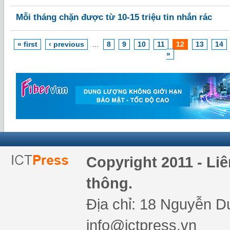
Mỗi tháng chặn được từ 10-15 triệu tin nhắn rác
« first
‹ previous
…
8
9
10
11
12
13
14
»
Copyright 2011 - Li
thông.
Địa chỉ: 18 Nguyễn Du
info@ictpress.vn