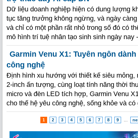
Dữ liệu doanh nghiệp hiện có dung lượng kh
tục tăng trưởng không ngừng, và ngày càng 
và chỉ có một phần rất nhỏ trong số đó có t
mô hình trí tuệ nhân tạo sinh sinh ngày nay 
Garmin Venu X1: Tuyên ngôn dành 
công nghệ
Định hình xu hướng với thiết kế siêu mỏn
2-inch ấn tượng, cùng loạt tính năng thời t
micro và đèn LED tích hợp, Garmin Venu X1
cho thế hệ yêu công nghệ, sống khỏe và có
1
2
3
4
5
6
7
8
9
…
ne