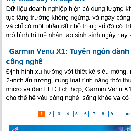
Dữ liệu doanh nghiệp hiện có dung lượng kh
tục tăng trưởng không ngừng, và ngày càng 
và chỉ có một phần rất nhỏ trong số đó có t
mô hình trí tuệ nhân tạo sinh sinh ngày nay 
Garmin Venu X1: Tuyên ngôn dành 
công nghệ
Định hình xu hướng với thiết kế siêu mỏn
2-inch ấn tượng, cùng loạt tính năng thời t
micro và đèn LED tích hợp, Garmin Venu X1
cho thế hệ yêu công nghệ, sống khỏe và có
1
2
3
4
5
6
7
8
9
…
ne