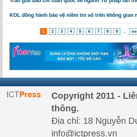
Trao giải báo chí toàn quốc về ngành Tư pháp lần t
KOL đồng hành bảo vệ niềm tin số trên không gian
1
2
3
4
5
6
7
8
9
…
ne
Copyright 2011 - Li
thông.
Địa chỉ: 18 Nguyễn Du
info@ictpress.vn