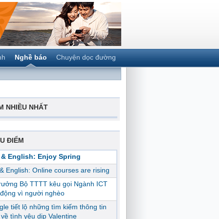
nh
Nghề báo
Chuyện dọc đường
M NHIỀU NHẤT
U ĐIỂM
 & English: Enjoy Spring
 & English: Online courses are rising
trưởng Bộ TTTT kêu gọi Ngành ICT
động vì người nghèo
le tiết lộ những tìm kiếm thông tin
ị về tình yêu dịp Valentine