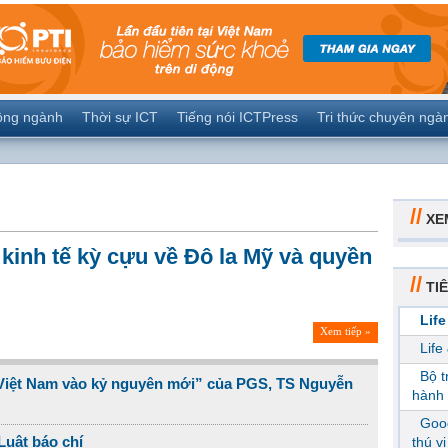
ộng ngành
Thời sự ICT
Tiếng nói ICTPress
Tri thức chuyên ngà
//
XE
kinh tế kỳ cựu về Đô la Mỹ và quyền
//
TIÊ
Life
Xem tiếp »
Life
Bộ 
Việt Nam vào kỷ nguyên mới” của PGS, TS Nguyễn
hành 
Goog
Luật báo chí
thú v