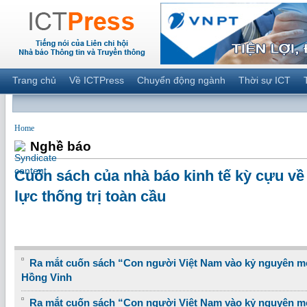
Trang chủ
Về ICTPress
Chuyển động ngành
Thời sự ICT
Home
Nghề báo
Cuốn sách của nhà báo kinh tế kỳ cựu về
lực thống trị toàn cầu
Ra mắt cuốn sách “Con người Việt Nam vào kỷ nguyên m
Hồng Vinh
Ra mắt cuốn sách “Con người Việt Nam vào kỷ nguyên m