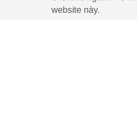
website này.