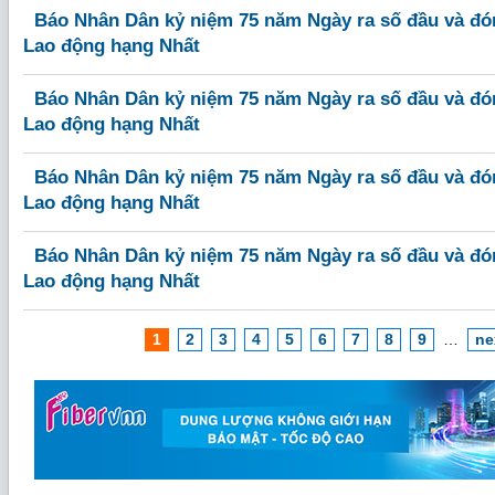
Báo Nhân Dân kỷ niệm 75 năm Ngày ra số đầu và đ
Lao động hạng Nhất
Báo Nhân Dân kỷ niệm 75 năm Ngày ra số đầu và đ
Lao động hạng Nhất
Báo Nhân Dân kỷ niệm 75 năm Ngày ra số đầu và đ
Lao động hạng Nhất
Báo Nhân Dân kỷ niệm 75 năm Ngày ra số đầu và đ
Lao động hạng Nhất
1
2
3
4
5
6
7
8
9
…
ne