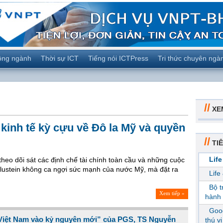
ộng ngành
Thời sự ICT
Tiếng nói ICTPress
Tri thức chuyên ngà
//
XE
kinh tế kỳ cựu về Đô la Mỹ và quyền
//
TIÊ
Life
theo dõi sát các định chế tài chính toàn cầu và những cuộc
 Blustein không ca ngợi sức mạnh của nước Mỹ, mà đặt ra
Life
Bộ 
Xem tiếp »
hành 
Goog
Việt Nam vào kỷ nguyên mới” của PGS, TS Nguyễn
thú v