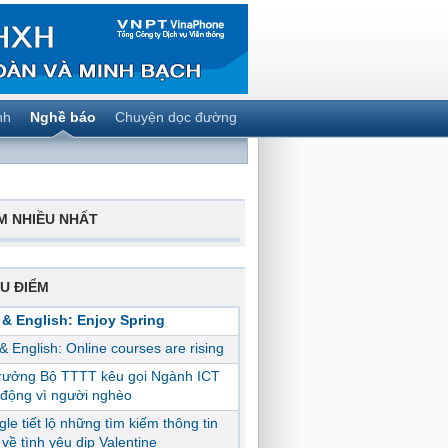
nh
Nghề báo
Chuyện dọc đường
M NHIỀU NHẤT
U ĐIỂM
 & English: Enjoy Spring
 & English: Online courses are rising
trưởng Bộ TTTT kêu gọi Ngành ICT
động vì người nghèo
le tiết lộ những tìm kiếm thông tin
ị về tình yêu dịp Valentine