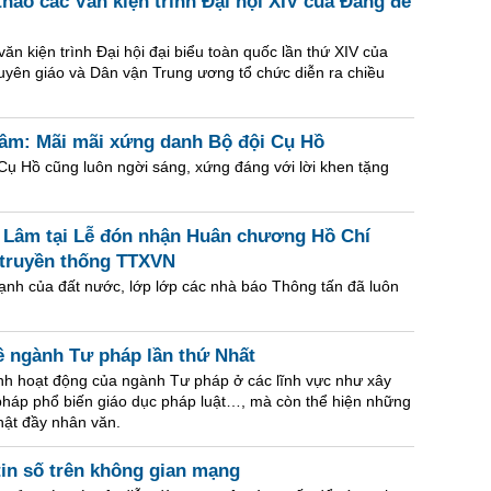
hảo các Văn kiện trình Đại hội XIV của Đảng để
n kiện trình Đại hội đại biểu toàn quốc lần thứ XIV của
uyên giáo và Dân vận Trung ương tổ chức diễn ra chiều
m: Mãi mãi xứng danh Bộ đội Cụ Hồ
 Cụ Hồ cũng luôn ngời sáng, xứng đáng với lời khen tặng
ô Lâm tại Lễ đón nhận Huân chương Hồ Chí
 truyền thống TTXVN
ạnh của đất nước, lớp lớp các nhà báo Thông tấn đã luôn
về ngành Tư pháp lần thứ Nhất
nh hoạt động của ngành Tư pháp ở các lĩnh vực như xây
 pháp phổ biến giáo dục pháp luật…, mà còn thể hiện những
hật đầy nhân văn.
in số trên không gian mạng