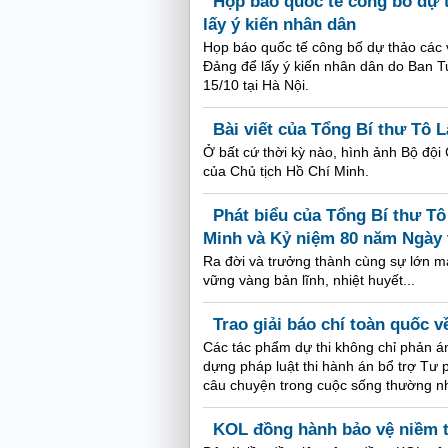
Họp báo quốc tế công bố dự t
lấy ý kiến nhân dân
Họp báo quốc tế công bố dự thảo các vă
Đảng để lấy ý kiến nhân dân do Ban T
15/10 tại Hà Nội.
Bài viết của Tổng Bí thư Tô Lâ
Ở bất cứ thời kỳ nào, hình ảnh Bộ đội
của Chủ tịch Hồ Chí Minh.
Phát biểu của Tổng Bí thư T
Minh và Kỷ niệm 80 năm Ngày
Ra đời và trưởng thành cùng sự lớn m
vững vàng bản lĩnh, nhiệt huyết...
Trao giải báo chí toàn quốc 
Các tác phẩm dự thi không chỉ phản á
dựng pháp luật thi hành án bổ trợ Tư
câu chuyện trong cuộc sống thường n
KOL đồng hành bảo vệ niềm t