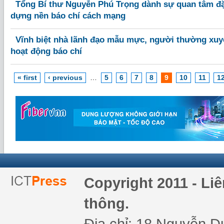
Tổng Bí thư Nguyễn Phú Trọng dành sự quan tâm đặc
dựng nền báo chí cách mạng
Vĩnh biệt nhà lãnh đạo mẫu mực, người thường xuy
hoạt động báo chí
« first
‹ previous
…
5
6
7
8
9
10
11
1
Copyright 2011 - Li
thông.
Địa chỉ: 18 Nguyễn Du