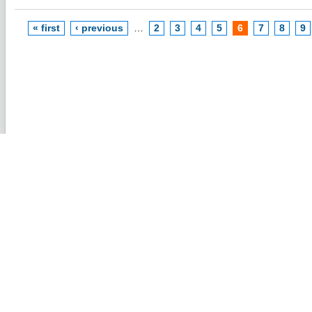
« first
‹ previous
…
2
3
4
5
6
7
8
9